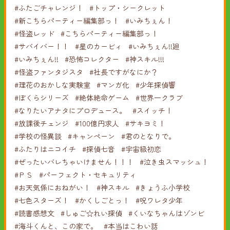
#ふたごチャレンジ！
#トップ・シークレット
#新こちらパーティー編集部っ！
#いみちぇん！
#怪盗レッド
#こちらパーティー編集部っ！
#サバイバー！！
#星のカービィ
#いみちぇん!!廻
#いみちぇん!!
#恐怖コレクター
#神スキル!!!
#怪盗ファンタジスタ
#社長ですがなにか？
#理花のおかしな実験室
#マンガ化
#少年探偵響
#ぼくらシリーズ
#絶体絶命ゲーム
#世界一クラブ
#なりたいアナタにプロデュース。
#スイッチ！
#放課後チェンジ
#100億円求人
#サキヨミ！
#学校の怪異談
#キャンペーン
#君のとなりで。
#ふたりはニコイチ
#探偵七音
#宇宙級初恋
#ぜったいバレちゃいけません！！！
#泣き虫スマッシュ！
#ＰＳ
#パーフェクト・セキュリティ
#お天気係におねがい！
#神スキル
#きょうふ小学校
#七色スターズ！
#かくしごとっ！
#呪ワレタ少年
#読書感想文
#しゅご☆れい探偵
#くいなちゃんはゾンビ
#海斗くんと、この家で。
#本当はこわい話