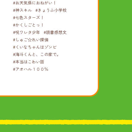
#お天気係におねがい！
#神スキル
#きょうふ小学校
#七色スターズ！
#かくしごとっ！
#呪ワレタ少年
#読書感想文
#しゅご☆れい探偵
#くいなちゃんはゾンビ
#海斗くんと、この家で。
#本当はこわい話
#アオハル１００％