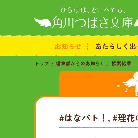
お知らせ
あたらしく出
トップ
編集部からのお知らせ
検索結果
#はなバト！, #理