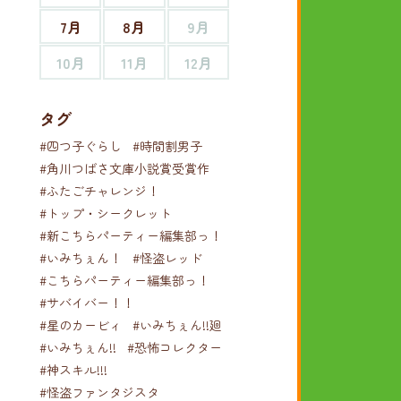
7月
8月
9月
10月
11月
12月
タグ
#四つ子ぐらし
#時間割男子
#角川つばさ文庫小説賞受賞作
#ふたごチャレンジ！
#トップ・シークレット
#新こちらパーティー編集部っ！
#いみちぇん！
#怪盗レッド
#こちらパーティー編集部っ！
#サバイバー！！
#星のカービィ
#いみちぇん!!廻
#いみちぇん!!
#恐怖コレクター
#神スキル!!!
#怪盗ファンタジスタ