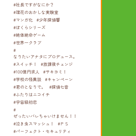
#社長ですがなにか？
#理花のおかしな実験室
#マンガ化
#少年探偵響
#ぼくらシリーズ
#絶体絶命ゲーム
#世界一クラブ
#
なりたいアナタにプロデュース。
#スイッチ！
#放課後チェンジ
#100億円求人
#サキヨミ！
#学校の怪異談
#キャンペーン
#君のとなりで。
#探偵七音
#ふたりはニコイチ
#宇宙級初恋
#
ぜったいバレちゃいけません！！！
#泣き虫スマッシュ！
#ＰＳ
#パーフェクト・セキュリティ