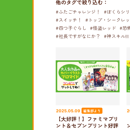
他のタグで絞り込む：
#ふたごチャレンジ！
#ぼくらシ
#スイッチ！
#トップ・シークレ
#四つ子ぐらし
#怪盗レッド
#恐
#社長ですがなにか？
#神スキル!!!
編集部より
2025.05.09
2
【大好評！】ファミマプリ
ント＆セブンプリント好評