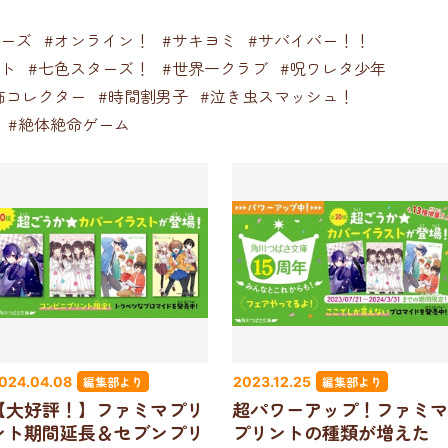
リーズ
#オンライン！
#サキヨミ
#サバイバー！！
ット
#七色スターズ！
#世界一クラブ
#呪ワレタ少年
怖コレクター
#時間割男子
#泣き虫スマッシュ！
#絶体絶命ゲーム
編集部より
編集部より
024.04.08
2023.12.25
【大好評！】ファミマプリ
超パワーアップ！ファミマ
ント期間延長＆セブンプリ
プリントの種類が増えた