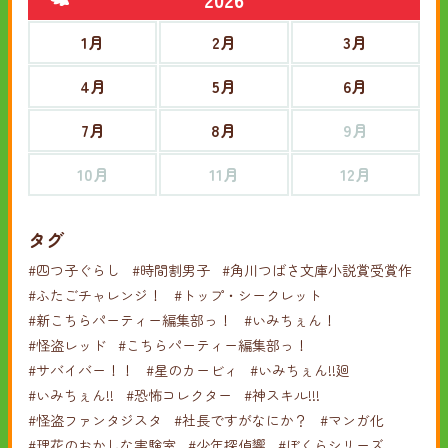
1月
2月
3月
4月
5月
6月
7月
8月
9月
10月
11月
12月
タグ
#四つ子ぐらし
#時間割男子
#角川つばさ文庫小説賞受賞作
#ふたごチャレンジ！
#トップ・シークレット
#新こちらパーティー編集部っ！
#いみちぇん！
#怪盗レッド
#こちらパーティー編集部っ！
#サバイバー！！
#星のカービィ
#いみちぇん!!廻
#いみちぇん!!
#恐怖コレクター
#神スキル!!!
#怪盗ファンタジスタ
#社長ですがなにか？
#マンガ化
#理花のおかしな実験室
#少年探偵響
#ぼくらシリーズ