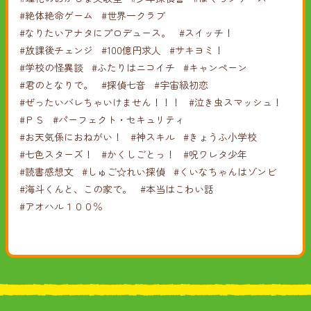
#絶体絶命ゲーム
#世界一クラブ
#なりたいアナタにプロデュース。
#スイッチ！
#放課後チェンジ
#100億円求人
#サキヨミ！
#学校の怪異談
#ふたりはニコイチ
#キャンペーン
#君のとなりで。
#探偵七音
#宇宙級初恋
#ぜったいバレちゃいけません！！！
#泣き虫スマッシュ！
#ＰＳ
#パーフェクト・セキュリティ
#お天気係におねがい！
#神スキル
#きょうふ小学校
#七色スターズ！
#かくしごとっ！
#呪ワレタ少年
#読書感想文
#しゅご☆れい探偵
#くいなちゃんはゾンビ
#海斗くんと、この家で。
#本当はこわい話
#アオハル１００％