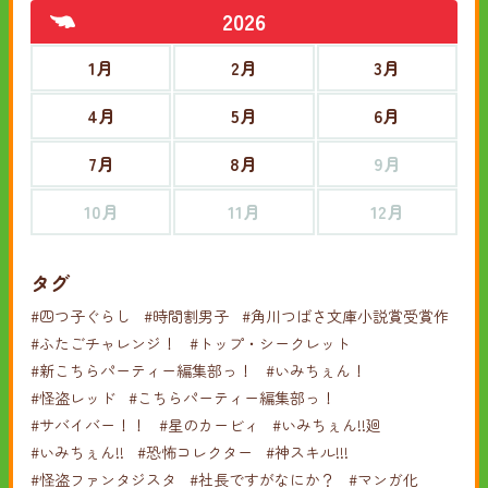
2026
1月
2月
3月
4月
5月
6月
7月
8月
9月
10月
11月
12月
タグ
#四つ子ぐらし
#時間割男子
#角川つばさ文庫小説賞受賞作
#ふたごチャレンジ！
#トップ・シークレット
#新こちらパーティー編集部っ！
#いみちぇん！
#怪盗レッド
#こちらパーティー編集部っ！
#サバイバー！！
#星のカービィ
#いみちぇん!!廻
#いみちぇん!!
#恐怖コレクター
#神スキル!!!
#怪盗ファンタジスタ
#社長ですがなにか？
#マンガ化