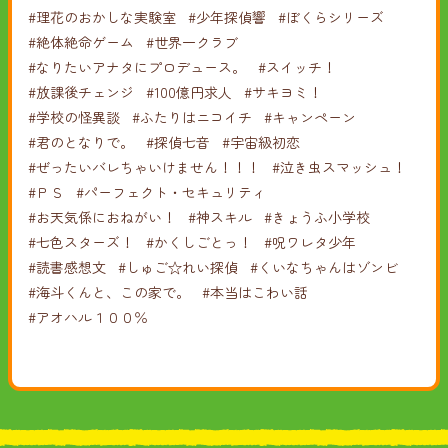
#理花のおかしな実験室
#少年探偵響
#ぼくらシリーズ
#絶体絶命ゲーム
#世界一クラブ
#なりたいアナタにプロデュース。
#スイッチ！
#放課後チェンジ
#100億円求人
#サキヨミ！
#学校の怪異談
#ふたりはニコイチ
#キャンペーン
#君のとなりで。
#探偵七音
#宇宙級初恋
#ぜったいバレちゃいけません！！！
#泣き虫スマッシュ！
#ＰＳ
#パーフェクト・セキュリティ
#お天気係におねがい！
#神スキル
#きょうふ小学校
#七色スターズ！
#かくしごとっ！
#呪ワレタ少年
#読書感想文
#しゅご☆れい探偵
#くいなちゃんはゾンビ
#海斗くんと、この家で。
#本当はこわい話
#アオハル１００％