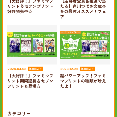
【大好評！】ファミマプ
【応募者全員＆抽選で当
リント＆セブンプリント
たる】角川つばさ文庫⛄
好評発売中☆
冬の最強オススメ！フェ
ア
編集部より
編集部より
2024.04.08
2023.12.25
【大好評！】ファミマプ
超パワーアップ！ファミ
リント期間延長＆セブン
マプリントの種類が増え
プリントも登場☆
たよ！
カテゴリー