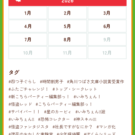
1月
2月
3月
4月
5月
6月
7月
8月
9月
10月
11月
12月
タグ
#四つ子ぐらし
#時間割男子
#角川つばさ文庫小説賞受賞作
#ふたごチャレンジ！
#トップ・シークレット
#新こちらパーティー編集部っ！
#いみちぇん！
#怪盗レッド
#こちらパーティー編集部っ！
#サバイバー！！
#星のカービィ
#いみちぇん!!廻
#いみちぇん!!
#恐怖コレクター
#神スキル!!!
#怪盗ファンタジスタ
#社長ですがなにか？
#マンガ化
#理花のおかしな実験室
#少年探偵響
#ぼくらシリーズ