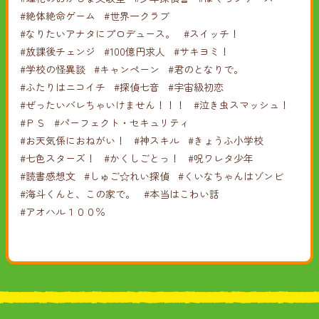
#絶体絶命ゲーム
#世界一クラブ
#なりたいアナタにプロデュース。
#スイッチ！
#放課後チェンジ
#100億円求人
#サキヨミ！
#学校の怪異談
#キャンペーン
#君のとなりで。
#ふたりはニコイチ
#探偵七音
#宇宙級初恋
#ぜったいバレちゃいけません！！！
#泣き虫スマッシュ！
#ＰＳ
#パーフェクト・セキュリティ
#お天気係におねがい！
#神スキル
#きょうふ小学校
#七色スターズ！
#かくしごとっ！
#呪ワレタ少年
#読書感想文
#しゅご☆れい探偵
#くいなちゃんはゾンビ
#海斗くんと、この家で。
#本当はこわい話
#アオハル１００％