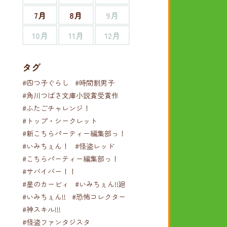
7月
8月
9月
10月
11月
12月
タグ
#四つ子ぐらし
#時間割男子
#角川つばさ文庫小説賞受賞作
#ふたごチャレンジ！
#トップ・シークレット
#新こちらパーティー編集部っ！
#いみちぇん！
#怪盗レッド
#こちらパーティー編集部っ！
#サバイバー！！
#星のカービィ
#いみちぇん!!廻
#いみちぇん!!
#恐怖コレクター
#神スキル!!!
#怪盗ファンタジスタ