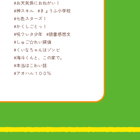
#お天気係におねがい！
#神スキル
#きょうふ小学校
#七色スターズ！
#かくしごとっ！
#呪ワレタ少年
#読書感想文
#しゅご☆れい探偵
#くいなちゃんはゾンビ
#海斗くんと、この家で。
#本当はこわい話
#アオハル１００％