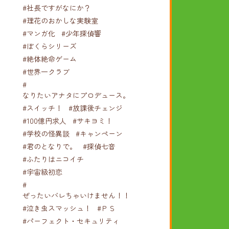
#社長ですがなにか？
#理花のおかしな実験室
#マンガ化
#少年探偵響
#ぼくらシリーズ
#絶体絶命ゲーム
#世界一クラブ
#
なりたいアナタにプロデュース。
#スイッチ！
#放課後チェンジ
#100億円求人
#サキヨミ！
#学校の怪異談
#キャンペーン
#君のとなりで。
#探偵七音
#ふたりはニコイチ
#宇宙級初恋
#
ぜったいバレちゃいけません！！！
#泣き虫スマッシュ！
#ＰＳ
#パーフェクト・セキュリティ