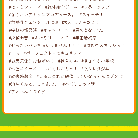
#ぼくらシリーズ
#絶体絶命ゲーム
#世界一クラブ
#なりたいアナタにプロデュース。
#スイッチ！
#放課後チェンジ
#100億円求人
#サキヨミ！
#学校の怪異談
#キャンペーン
#君のとなりで。
#探偵七音
#ふたりはニコイチ
#宇宙級初恋
#ぜったいバレちゃいけません！！！
#泣き虫スマッシュ！
#ＰＳ
#パーフェクト・セキュリティ
#お天気係におねがい！
#神スキル
#きょうふ小学校
#七色スターズ！
#かくしごとっ！
#呪ワレタ少年
#読書感想文
#しゅご☆れい探偵
#くいなちゃんはゾンビ
#海斗くんと、この家で。
#本当はこわい話
#アオハル１００％