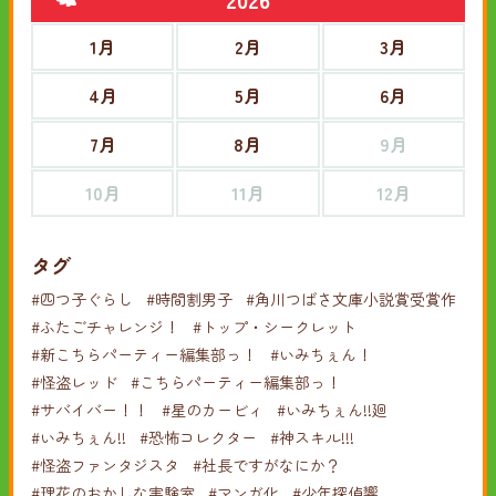
1月
2月
3月
4月
5月
6月
7月
8月
9月
10月
11月
12月
タグ
#四つ子ぐらし
#時間割男子
#角川つばさ文庫小説賞受賞作
#ふたごチャレンジ！
#トップ・シークレット
#新こちらパーティー編集部っ！
#いみちぇん！
#怪盗レッド
#こちらパーティー編集部っ！
#サバイバー！！
#星のカービィ
#いみちぇん!!廻
#いみちぇん!!
#恐怖コレクター
#神スキル!!!
#怪盗ファンタジスタ
#社長ですがなにか？
#理花のおかしな実験室
#マンガ化
#少年探偵響