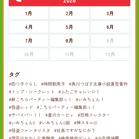
1月
2月
3月
4月
5月
6月
7月
8月
9月
10月
11月
12月
タグ
#四つ子ぐらし
#時間割男子
#角川つばさ文庫小説賞受賞作
#トップ・シークレット
#ふたごチャレンジ！
#新こちらパーティー編集部っ！
#いみちぇん！
#怪盗レッド
#こちらパーティー編集部っ！
#サバイバー！！
#星のカービィ
#恐怖コレクター
#いみちぇん!!
#いみちぇん!!廻
#神スキル!!!
#怪盗ファンタジスタ
#社長ですがなにか？
#理花のおかしな実験室
#絶体絶命ゲーム
#少年探偵響