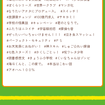
#ぼくらシリーズ
#世界一クラブ
#マンガ化
#なりたいアナタにプロデュース。
#スイッチ！
#放課後チェンジ
#100億円求人
#サキヨミ！
#学校の怪異談
#キャンペーン
#君のとなりで。
#ふたりはニコイチ
#宇宙級初恋
#探偵七音
#ぜったいバレちゃいけません！！！
#泣き虫スマッシュ！
#パーフェクト・セキュリティ
#ＰＳ
#お天気係におねがい！
#神スキル
#しゅご☆れい探偵
#七色スターズ！
#かくしごとっ！
#呪ワレタ少年
#読書感想文
#きょうふ小学校
#くいなちゃんはゾンビ
#海斗くんと、この家で。
#本当はこわい話
#アオハル１００％