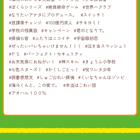
#ぼくらシリーズ
#絶体絶命ゲーム
#世界一クラブ
#なりたいアナタにプロデュース。
#スイッチ！
#放課後チェンジ
#100億円求人
#サキヨミ！
#学校の怪異談
#キャンペーン
#君のとなりで。
#探偵七音
#ふたりはニコイチ
#宇宙級初恋
#ぜったいバレちゃいけません！！！
#泣き虫スマッシュ！
#ＰＳ
#パーフェクト・セキュリティ
#お天気係におねがい！
#神スキル
#きょうふ小学校
#七色スターズ！
#かくしごとっ！
#呪ワレタ少年
#読書感想文
#しゅご☆れい探偵
#くいなちゃんはゾンビ
#海斗くんと、この家で。
#本当はこわい話
#アオハル１００％