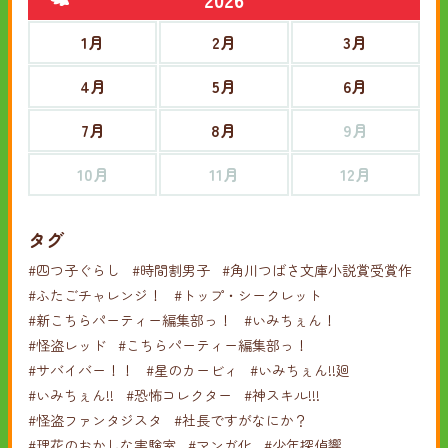
1月
2月
3月
4月
5月
6月
7月
8月
9月
10月
11月
12月
タグ
#四つ子ぐらし
#時間割男子
#角川つばさ文庫小説賞受賞作
#ふたごチャレンジ！
#トップ・シークレット
#新こちらパーティー編集部っ！
#いみちぇん！
#怪盗レッド
#こちらパーティー編集部っ！
#サバイバー！！
#星のカービィ
#いみちぇん!!廻
#いみちぇん!!
#恐怖コレクター
#神スキル!!!
#怪盗ファンタジスタ
#社長ですがなにか？
#理花のおかしな実験室
#マンガ化
#少年探偵響