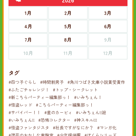
1月
2月
3月
4月
5月
6月
7月
8月
9月
10月
11月
12月
タグ
#四つ子ぐらし
#時間割男子
#角川つばさ文庫小説賞受賞作
#ふたごチャレンジ！
#トップ・シークレット
#新こちらパーティー編集部っ！
#いみちぇん！
#怪盗レッド
#こちらパーティー編集部っ！
#サバイバー！！
#星のカービィ
#いみちぇん!!廻
#いみちぇん!!
#恐怖コレクター
#神スキル!!!
#怪盗ファンタジスタ
#社長ですがなにか？
#マンガ化
#理花のおかしな実験室
#少年探偵響
#ぼくらシリーズ