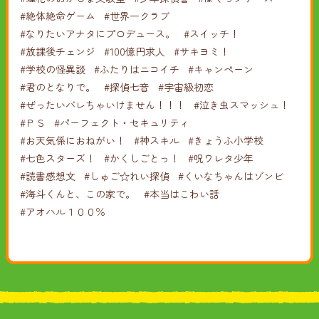
#絶体絶命ゲーム
#世界一クラブ
#なりたいアナタにプロデュース。
#スイッチ！
#放課後チェンジ
#100億円求人
#サキヨミ！
#学校の怪異談
#ふたりはニコイチ
#キャンペーン
#君のとなりで。
#探偵七音
#宇宙級初恋
#ぜったいバレちゃいけません！！！
#泣き虫スマッシュ！
#ＰＳ
#パーフェクト・セキュリティ
#お天気係におねがい！
#神スキル
#きょうふ小学校
#七色スターズ！
#かくしごとっ！
#呪ワレタ少年
#読書感想文
#しゅご☆れい探偵
#くいなちゃんはゾンビ
#海斗くんと、この家で。
#本当はこわい話
#アオハル１００％