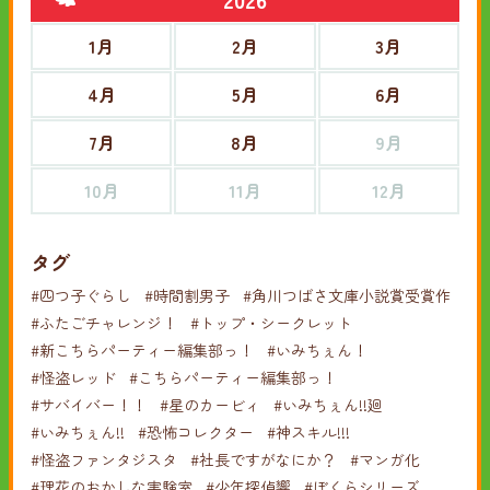
1月
2月
3月
4月
5月
6月
7月
8月
9月
10月
11月
12月
タグ
#四つ子ぐらし
#時間割男子
#角川つばさ文庫小説賞受賞作
#ふたごチャレンジ！
#トップ・シークレット
#新こちらパーティー編集部っ！
#いみちぇん！
#怪盗レッド
#こちらパーティー編集部っ！
#サバイバー！！
#星のカービィ
#いみちぇん!!廻
#いみちぇん!!
#恐怖コレクター
#神スキル!!!
#怪盗ファンタジスタ
#社長ですがなにか？
#マンガ化
#理花のおかしな実験室
#少年探偵響
#ぼくらシリーズ