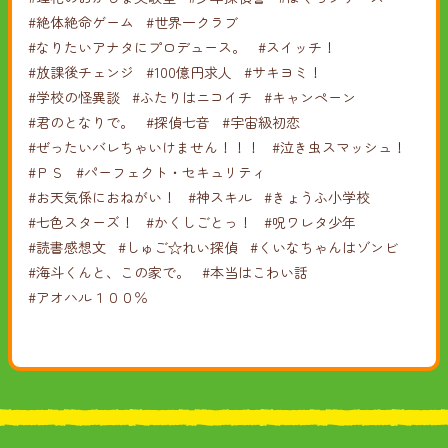
#絶体絶命ゲーム
#世界一クラブ
#なりたいアナタにプロデュース。
#スイッチ！
#放課後チェンジ
#100億円求人
#サキヨミ！
#学校の怪異談
#ふたりはニコイチ
#キャンペーン
#君のとなりで。
#探偵七音
#宇宙級初恋
#ぜったいバレちゃいけません！！！
#泣き虫スマッシュ！
#ＰＳ
#パーフェクト・セキュリティ
#お天気係におねがい！
#神スキル
#きょうふ小学校
#七色スターズ！
#かくしごとっ！
#呪ワレタ少年
#読書感想文
#しゅご☆れい探偵
#くいなちゃんはゾンビ
#海斗くんと、この家で。
#本当はこわい話
#アオハル１００％