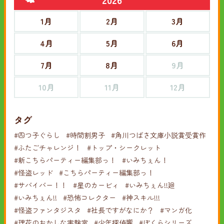
1月
2月
3月
4月
5月
6月
7月
8月
9月
10月
11月
12月
タグ
#四つ子ぐらし
#時間割男子
#角川つばさ文庫小説賞受賞作
#ふたごチャレンジ！
#トップ・シークレット
#新こちらパーティー編集部っ！
#いみちぇん！
#怪盗レッド
#こちらパーティー編集部っ！
#サバイバー！！
#星のカービィ
#いみちぇん!!廻
#いみちぇん!!
#恐怖コレクター
#神スキル!!!
#怪盗ファンタジスタ
#社長ですがなにか？
#マンガ化
#理花のおかしな実験室
#少年探偵響
#ぼくらシリーズ