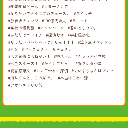
#絶体絶命ゲーム
#世界一クラブ
#なりたいアナタにプロデュース。
#スイッチ！
#放課後チェンジ
#100億円求人
#サキヨミ！
#学校の怪異談
#キャンペーン
#君のとなりで。
#ふたりはニコイチ
#探偵七音
#宇宙級初恋
#ぜったいバレちゃいけません！！！
#泣き虫スマッシュ！
#ＰＳ
#パーフェクト・セキュリティ
#お天気係におねがい！
#神スキル
#きょうふ小学校
#七色スターズ！
#かくしごとっ！
#呪ワレタ少年
#読書感想文
#しゅご☆れい探偵
#くいなちゃんはゾンビ
#海斗くんと、この家で。
#本当はこわい話
#アオハル１００％