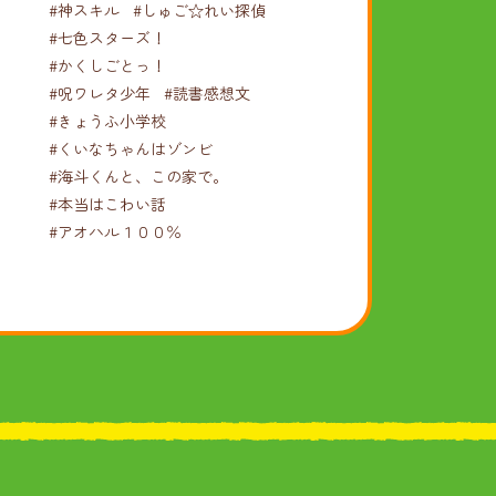
#神スキル
#しゅご☆れい探偵
#七色スターズ！
#かくしごとっ！
#呪ワレタ少年
#読書感想文
#きょうふ小学校
#くいなちゃんはゾンビ
#海斗くんと、この家で。
#本当はこわい話
#アオハル１００％