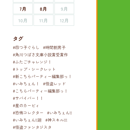
7月
8月
9月
10月
11月
12月
タグ
#四つ子ぐらし
#時間割男子
#角川つばさ文庫小説賞受賞作
#ふたごチャレンジ！
#トップ・シークレット
#新こちらパーティー編集部っ！
#いみちぇん！
#怪盗レッド
#こちらパーティー編集部っ！
#サバイバー！！
#星のカービィ
#恐怖コレクター
#いみちぇん!!
#いみちぇん!!廻
#神スキル!!!
#怪盗ファンタジスタ