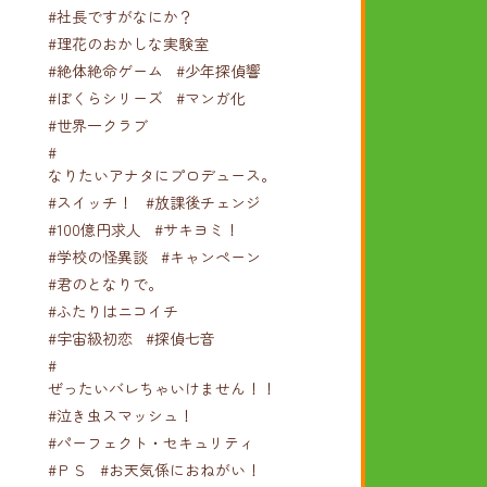
#社長ですがなにか？
#理花のおかしな実験室
#絶体絶命ゲーム
#少年探偵響
#ぼくらシリーズ
#マンガ化
#世界一クラブ
#
なりたいアナタにプロデュース。
#スイッチ！
#放課後チェンジ
#100億円求人
#サキヨミ！
#学校の怪異談
#キャンペーン
#君のとなりで。
#ふたりはニコイチ
#宇宙級初恋
#探偵七音
#
ぜったいバレちゃいけません！！！
#泣き虫スマッシュ！
#パーフェクト・セキュリティ
#ＰＳ
#お天気係におねがい！