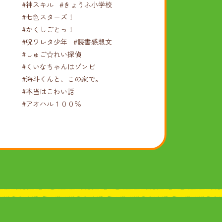
#神スキル
#きょうふ小学校
#七色スターズ！
#かくしごとっ！
#呪ワレタ少年
#読書感想文
#しゅご☆れい探偵
#くいなちゃんはゾンビ
#海斗くんと、この家で。
#本当はこわい話
#アオハル１００％