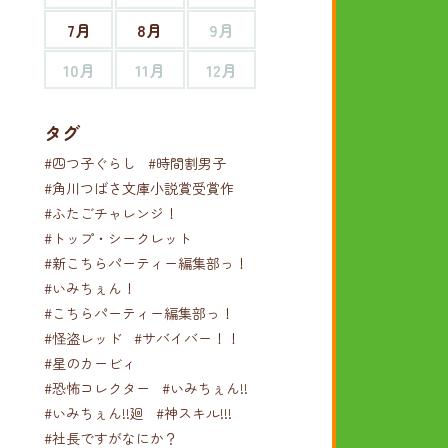
7月
8月
9月
10月
11月
12月
タグ
#四つ子ぐらし
#時間割男子
#角川つばさ文庫小説賞受賞作
#ふたごチャレンジ！
#トップ・シークレット
#新こちらパーティー編集部っ！
#いみちぇん！
#こちらパーティー編集部っ！
#怪盗レッド
#サバイバー！！
#星のカービィ
#恐怖コレクター
#いみちぇん!!
#いみちぇん!!廻
#神スキル!!!
#社長ですがなにか？