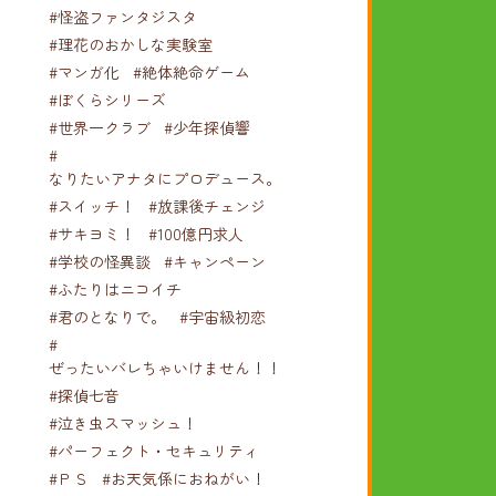
#怪盗ファンタジスタ
#理花のおかしな実験室
#マンガ化
#絶体絶命ゲーム
#ぼくらシリーズ
#世界一クラブ
#少年探偵響
#
なりたいアナタにプロデュース。
#スイッチ！
#放課後チェンジ
#サキヨミ！
#100億円求人
#学校の怪異談
#キャンペーン
#ふたりはニコイチ
#君のとなりで。
#宇宙級初恋
#
ぜったいバレちゃいけません！！！
#探偵七音
#泣き虫スマッシュ！
#パーフェクト・セキュリティ
#ＰＳ
#お天気係におねがい！