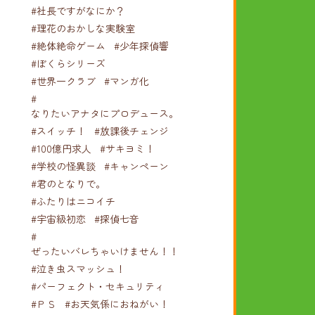
#社長ですがなにか？
#理花のおかしな実験室
#絶体絶命ゲーム
#少年探偵響
#ぼくらシリーズ
#世界一クラブ
#マンガ化
#
なりたいアナタにプロデュース。
#スイッチ！
#放課後チェンジ
#100億円求人
#サキヨミ！
#学校の怪異談
#キャンペーン
#君のとなりで。
#ふたりはニコイチ
#宇宙級初恋
#探偵七音
#
ぜったいバレちゃいけません！！！
#泣き虫スマッシュ！
#パーフェクト・セキュリティ
#ＰＳ
#お天気係におねがい！