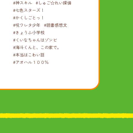
#神スキル
#しゅご☆れい探偵
#七色スターズ！
#かくしごとっ！
#呪ワレタ少年
#読書感想文
#きょうふ小学校
#くいなちゃんはゾンビ
#海斗くんと、この家で。
#本当はこわい話
#アオハル１００％