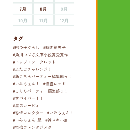
7月
8月
9月
10月
11月
12月
タグ
#四つ子ぐらし
#時間割男子
#角川つばさ文庫小説賞受賞作
#トップ・シークレット
#ふたごチャレンジ！
#新こちらパーティー編集部っ！
#いみちぇん！
#怪盗レッド
#こちらパーティー編集部っ！
#サバイバー！！
#星のカービィ
#恐怖コレクター
#いみちぇん!!
#いみちぇん!!廻
#神スキル!!!
#怪盗ファンタジスタ