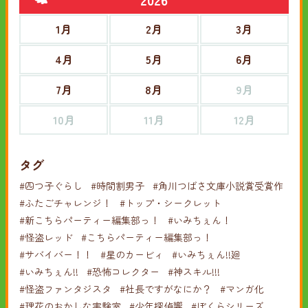
1月
2月
3月
4月
5月
6月
7月
8月
9月
10月
11月
12月
タグ
#四つ子ぐらし
#時間割男子
#角川つばさ文庫小説賞受賞作
#ふたごチャレンジ！
#トップ・シークレット
#新こちらパーティー編集部っ！
#いみちぇん！
#怪盗レッド
#こちらパーティー編集部っ！
#サバイバー！！
#星のカービィ
#いみちぇん!!廻
#いみちぇん!!
#恐怖コレクター
#神スキル!!!
#怪盗ファンタジスタ
#社長ですがなにか？
#マンガ化
#理花のおかしな実験室
#少年探偵響
#ぼくらシリーズ