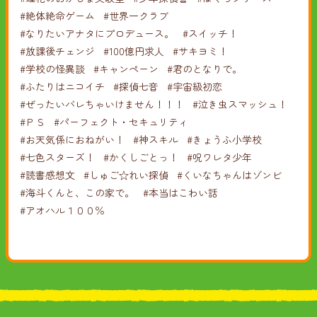
#絶体絶命ゲーム
#世界一クラブ
#なりたいアナタにプロデュース。
#スイッチ！
#放課後チェンジ
#100億円求人
#サキヨミ！
#学校の怪異談
#キャンペーン
#君のとなりで。
#ふたりはニコイチ
#探偵七音
#宇宙級初恋
#ぜったいバレちゃいけません！！！
#泣き虫スマッシュ！
#ＰＳ
#パーフェクト・セキュリティ
#お天気係におねがい！
#神スキル
#きょうふ小学校
#七色スターズ！
#かくしごとっ！
#呪ワレタ少年
#読書感想文
#しゅご☆れい探偵
#くいなちゃんはゾンビ
#海斗くんと、この家で。
#本当はこわい話
#アオハル１００％