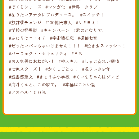
#ぼくらシリーズ
#マンガ化
#世界一クラブ
#なりたいアナタにプロデュース。
#スイッチ！
#放課後チェンジ
#100億円求人
#サキヨミ！
#学校の怪異談
#キャンペーン
#君のとなりで。
#ふたりはニコイチ
#宇宙級初恋
#探偵七音
#ぜったいバレちゃいけません！！！
#泣き虫スマッシュ！
#パーフェクト・セキュリティ
#ＰＳ
#お天気係におねがい！
#神スキル
#しゅご☆れい探偵
#七色スターズ！
#かくしごとっ！
#呪ワレタ少年
#読書感想文
#きょうふ小学校
#くいなちゃんはゾンビ
#海斗くんと、この家で。
#本当はこわい話
#アオハル１００％