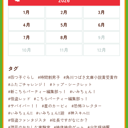
1月
2月
3月
4月
5月
6月
7月
8月
9月
10月
11月
12月
タグ
#四つ子ぐらし
#時間割男子
#角川つばさ文庫小説賞受賞作
#ふたごチャレンジ！
#トップ・シークレット
#新こちらパーティー編集部っ！
#いみちぇん！
#怪盗レッド
#こちらパーティー編集部っ！
#サバイバー！！
#星のカービィ
#恐怖コレクター
#いみちぇん!!
#いみちぇん!!廻
#神スキル!!!
#怪盗ファンタジスタ
#社長ですがなにか？
#理花のおかしな実験室
#絶体絶命ゲーム
#少年探偵響