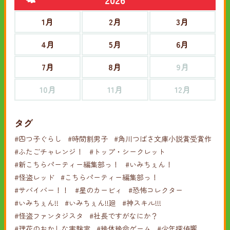
1月
2月
3月
4月
5月
6月
7月
8月
9月
10月
11月
12月
タグ
#四つ子ぐらし
#時間割男子
#角川つばさ文庫小説賞受賞作
#ふたごチャレンジ！
#トップ・シークレット
#新こちらパーティー編集部っ！
#いみちぇん！
#怪盗レッド
#こちらパーティー編集部っ！
#サバイバー！！
#星のカービィ
#恐怖コレクター
#いみちぇん!!
#いみちぇん!!廻
#神スキル!!!
#怪盗ファンタジスタ
#社長ですがなにか？
#理花のおかしな実験室
#絶体絶命ゲーム
#少年探偵響