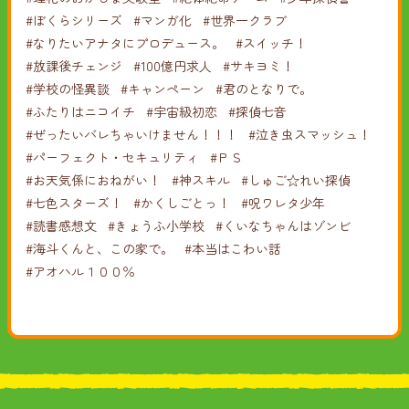
#ぼくらシリーズ
#マンガ化
#世界一クラブ
#なりたいアナタにプロデュース。
#スイッチ！
#放課後チェンジ
#100億円求人
#サキヨミ！
#学校の怪異談
#キャンペーン
#君のとなりで。
#ふたりはニコイチ
#宇宙級初恋
#探偵七音
#ぜったいバレちゃいけません！！！
#泣き虫スマッシュ！
#パーフェクト・セキュリティ
#ＰＳ
#お天気係におねがい！
#神スキル
#しゅご☆れい探偵
#七色スターズ！
#かくしごとっ！
#呪ワレタ少年
#読書感想文
#きょうふ小学校
#くいなちゃんはゾンビ
#海斗くんと、この家で。
#本当はこわい話
#アオハル１００％