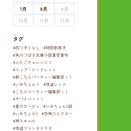
7月
8月
9月
10月
11月
12月
タグ
#四つ子ぐらし
#時間割男子
#角川つばさ文庫小説賞受賞作
#ふたごチャレンジ！
#トップ・シークレット
#新こちらパーティー編集部っ！
#いみちぇん！
#怪盗レッド
#こちらパーティー編集部っ！
#サバイバー！！
#星のカービィ
#いみちぇん!!廻
#いみちぇん!!
#恐怖コレクター
#神スキル!!!
#怪盗ファンタジスタ