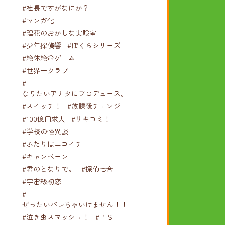
#社長ですがなにか？
#マンガ化
#理花のおかしな実験室
#少年探偵響
#ぼくらシリーズ
#絶体絶命ゲーム
#世界一クラブ
#
なりたいアナタにプロデュース。
#スイッチ！
#放課後チェンジ
#100億円求人
#サキヨミ！
#学校の怪異談
#ふたりはニコイチ
#キャンペーン
#君のとなりで。
#探偵七音
#宇宙級初恋
#
ぜったいバレちゃいけません！！！
#泣き虫スマッシュ！
#ＰＳ