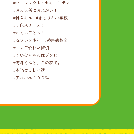
#パーフェクト・セキュリティ
#お天気係におねがい！
#神スキル
#きょうふ小学校
#七色スターズ！
#かくしごとっ！
#呪ワレタ少年
#読書感想文
#しゅご☆れい探偵
#くいなちゃんはゾンビ
#海斗くんと、この家で。
#本当はこわい話
#アオハル１００％