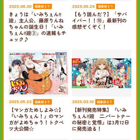
編集部より
編集部より
2025.06.30
2025.05.24
きょうは「いみちぇん!!
【もう読んだ？】「サバ
廻」主人公、藤原りんね
イバー！！⑩」最新刊の
ちゃんの誕生日！「いみ
感想ぞくぞく！
ちぇん!!廻③」の速報もチ
ェック♪
編集部より
編集部より
2025.05.23
2025.03.10
【マンガためしよみ☆】
【新刊発売特集】『いみ
『いみちぇん！』のマン
ちぇん!!廻 二.パートナー
ガがよめちゃう！トクベ
の秘密と覚悟』は3月12日
ツ大公開☆
に発売迫る！