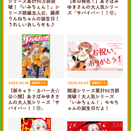
シリーズ累計90万部突
【本日発売！】あさばみ
破！『いみちぇん！』シ
ゆきさんの大人気シリー
リーズ続編主人公、藤原
ズ「サバイバー！！⑫」
りんねちゃんの誕生日！
うれしいおしらせも♪
編集部より
編集部より
2026.03.16
2026.03.03
【新キャラ・カバー大☆
関連シリーズ累計90万部
公☆開】あさばみゆきさ
突破！大人気シリーズ
んの大人気シリーズ「サ
「いみちぇん！」モモち
バイバー！！⑫」
ゃんの誕生日だよ！