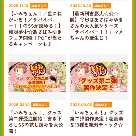
編集部より
編集部より
2025.11.10
2025.10.20
【いみちぇん！／星にね
【最新刊書影大☆公☆
がいを！／サバイバ
開】今日はあさばみゆき
ー！！のSSが読める！】
さんの大人気シリーズ
絶対夢中☆あさばみゆき
「サバイバー！！」マメ
フェア開催！POPが当た
ちゃんの誕生日！
るキャンペーンも♪
編集部より
編集部より
2025.09.10
2025.09.08
「いみちぇん！」グッズ
「いみちぇん！」グッズ
第二弾受注開始！書き下
第二弾製作決定！超豪華
ろしSSの試し読みを大公
な13種を絶対チェック☆
開！