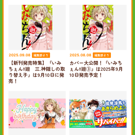
編集部より
編集部より
2025.09.08
2025.08.08
【新刊発売特集】『いみ
カバー大公開！『いみち
ちぇん!!廻 三.神隠しの取
ぇん!!廻③』は2025年9月
り替え子』は9月10日に発
10日発売予定！
売！