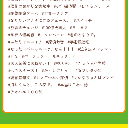
#理花のおかしな実験室
#少年探偵響
#ぼくらシリーズ
#絶体絶命ゲーム
#世界一クラブ
#なりたいアナタにプロデュース。
#スイッチ！
#放課後チェンジ
#100億円求人
#サキヨミ！
#学校の怪異談
#キャンペーン
#君のとなりで。
#ふたりはニコイチ
#探偵七音
#宇宙級初恋
#ぜったいバレちゃいけません！！！
#泣き虫スマッシュ！
#ＰＳ
#パーフェクト・セキュリティ
#お天気係におねがい！
#神スキル
#きょうふ小学校
#七色スターズ！
#かくしごとっ！
#呪ワレタ少年
#読書感想文
#しゅご☆れい探偵
#くいなちゃんはゾンビ
#海斗くんと、この家で。
#本当はこわい話
#アオハル１００％