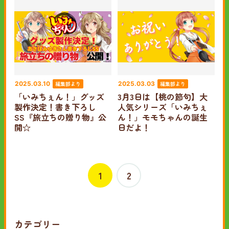
編集部より
編集部より
2025.03.10
2025.03.03
「いみちぇん！」グッズ
3月3日は【桃の節句】大
製作決定！書き下ろし
人気シリーズ「いみちぇ
SS『旅立ちの贈り物』公
ん！」モモちゃんの誕生
開☆
日だよ！
1
2
カテゴリー