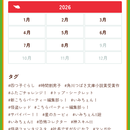
2026
1月
2月
3月
4月
5月
6月
7月
8月
9月
10月
11月
12月
タグ
#四つ子ぐらし
#時間割男子
#角川つばさ文庫小説賞受賞作
#ふたごチャレンジ！
#トップ・シークレット
#新こちらパーティー編集部っ！
#いみちぇん！
#怪盗レッド
#こちらパーティー編集部っ！
#サバイバー！！
#星のカービィ
#いみちぇん!!廻
#いみちぇん!!
#恐怖コレクター
#神スキル!!!
#怪盗ファンタジスタ
#社長ですがなにか？
#マンガ化