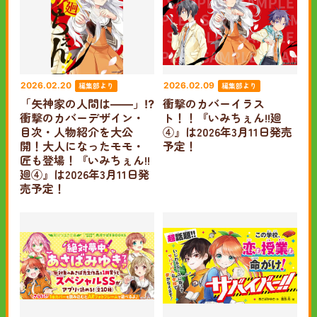
編集部より
編集部より
2026.02.20
2026.02.09
「矢神家の人間は――」⁉
衝撃のカバーイラス
衝撃のカバーデザイン・
ト！！『いみちぇん!!廻
目次・人物紹介を大公
④』は2026年3月11日発売
開！大人になったモモ・
予定！
匠も登場！『いみちぇん!!
廻④』は2026年3月11日発
売予定！