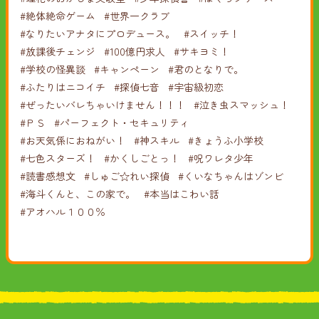
#絶体絶命ゲーム
#世界一クラブ
#なりたいアナタにプロデュース。
#スイッチ！
#放課後チェンジ
#100億円求人
#サキヨミ！
#学校の怪異談
#キャンペーン
#君のとなりで。
#ふたりはニコイチ
#探偵七音
#宇宙級初恋
#ぜったいバレちゃいけません！！！
#泣き虫スマッシュ！
#ＰＳ
#パーフェクト・セキュリティ
#お天気係におねがい！
#神スキル
#きょうふ小学校
#七色スターズ！
#かくしごとっ！
#呪ワレタ少年
#読書感想文
#しゅご☆れい探偵
#くいなちゃんはゾンビ
#海斗くんと、この家で。
#本当はこわい話
#アオハル１００％