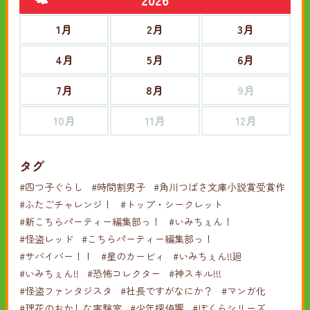
1月
2月
3月
4月
5月
6月
7月
8月
9月
10月
11月
12月
タグ
#四つ子ぐらし
#時間割男子
#角川つばさ文庫小説賞受賞作
#ふたごチャレンジ！
#トップ・シークレット
#新こちらパーティー編集部っ！
#いみちぇん！
#怪盗レッド
#こちらパーティー編集部っ！
#サバイバー！！
#星のカービィ
#いみちぇん!!廻
#いみちぇん!!
#恐怖コレクター
#神スキル!!!
#怪盗ファンタジスタ
#社長ですがなにか？
#マンガ化
#理花のおかしな実験室
#少年探偵響
#ぼくらシリーズ