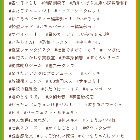
#四つ子ぐらし
#時間割男子
#角川つばさ文庫小説賞受賞作
#ふたごチャレンジ！
#トップ・シークレット
#新こちらパーティー編集部っ！
#いみちぇん！
#怪盗レッド
#こちらパーティー編集部っ！
#サバイバー！！
#星のカービィ
#いみちぇん!!廻
#いみちぇん!!
#恐怖コレクター
#神スキル!!!
#怪盗ファンタジスタ
#社長ですがなにか？
#マンガ化
#理花のおかしな実験室
#少年探偵響
#ぼくらシリーズ
#絶体絶命ゲーム
#世界一クラブ
#なりたいアナタにプロデュース。
#スイッチ！
#放課後チェンジ
#100億円求人
#サキヨミ！
#学校の怪異談
#ふたりはニコイチ
#キャンペーン
#君のとなりで。
#探偵七音
#宇宙級初恋
#ぜったいバレちゃいけません！！！
#泣き虫スマッシュ！
#ＰＳ
#パーフェクト・セキュリティ
#お天気係におねがい！
#神スキル
#きょうふ小学校
#七色スターズ！
#かくしごとっ！
#呪ワレタ少年
#読書感想文
#しゅご☆れい探偵
#くいなちゃんはゾンビ