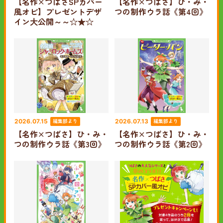
【名作×つばさSPカバー
【名作×つばさ】ひ・み・
風オビ】プレゼントデザ
つの制作ウラ話《第4回》
イン大公開～～☆★☆
編集部より
編集部より
2026.07.15
2026.07.13
【名作×つばさ】ひ・み・
【名作×つばさ】ひ・み・
つの制作ウラ話《第3回》
つの制作ウラ話《第2回》