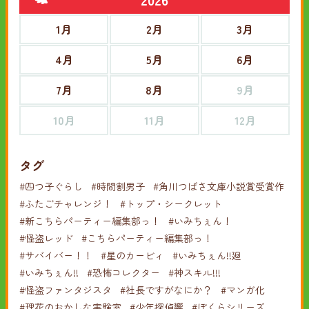
1月
2月
3月
4月
5月
6月
7月
8月
9月
10月
11月
12月
タグ
#四つ子ぐらし
#時間割男子
#角川つばさ文庫小説賞受賞作
#ふたごチャレンジ！
#トップ・シークレット
#新こちらパーティー編集部っ！
#いみちぇん！
#怪盗レッド
#こちらパーティー編集部っ！
#サバイバー！！
#星のカービィ
#いみちぇん!!廻
#いみちぇん!!
#恐怖コレクター
#神スキル!!!
#怪盗ファンタジスタ
#社長ですがなにか？
#マンガ化
#理花のおかしな実験室
#少年探偵響
#ぼくらシリーズ