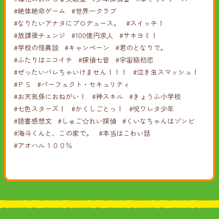
#絶体絶命ゲーム
#世界一クラブ
#なりたいアナタにプロデュース。
#スイッチ！
#放課後チェンジ
#100億円求人
#サキヨミ！
#学校の怪異談
#キャンペーン
#君のとなりで。
#ふたりはニコイチ
#探偵七音
#宇宙級初恋
#ぜったいバレちゃいけません！！！
#泣き虫スマッシュ！
#ＰＳ
#パーフェクト・セキュリティ
#お天気係におねがい！
#神スキル
#きょうふ小学校
#七色スターズ！
#かくしごとっ！
#呪ワレタ少年
#読書感想文
#しゅご☆れい探偵
#くいなちゃんはゾンビ
#海斗くんと、この家で。
#本当はこわい話
#アオハル１００％