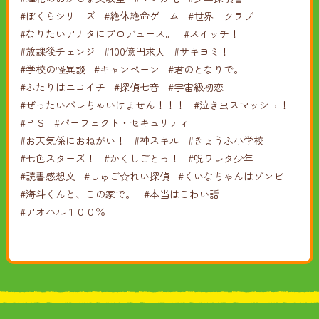
#ぼくらシリーズ
#絶体絶命ゲーム
#世界一クラブ
#なりたいアナタにプロデュース。
#スイッチ！
#放課後チェンジ
#100億円求人
#サキヨミ！
#学校の怪異談
#キャンペーン
#君のとなりで。
#ふたりはニコイチ
#探偵七音
#宇宙級初恋
#ぜったいバレちゃいけません！！！
#泣き虫スマッシュ！
#ＰＳ
#パーフェクト・セキュリティ
#お天気係におねがい！
#神スキル
#きょうふ小学校
#七色スターズ！
#かくしごとっ！
#呪ワレタ少年
#読書感想文
#しゅご☆れい探偵
#くいなちゃんはゾンビ
#海斗くんと、この家で。
#本当はこわい話
#アオハル１００％