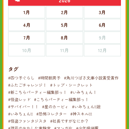
1月
2月
3月
4月
5月
6月
7月
8月
9月
10月
11月
12月
タグ
#四つ子ぐらし
#時間割男子
#角川つばさ文庫小説賞受賞作
#ふたごチャレンジ！
#トップ・シークレット
#新こちらパーティー編集部っ！
#いみちぇん！
#怪盗レッド
#こちらパーティー編集部っ！
#サバイバー！！
#星のカービィ
#いみちぇん!!廻
#いみちぇん!!
#恐怖コレクター
#神スキル!!!
#怪盗ファンタジスタ
#社長ですがなにか？
#理花のおかしな実験室
#マンガ化
#少年探偵響