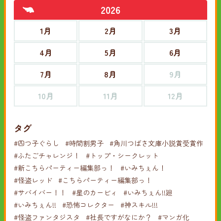
2026
1月
2月
3月
4月
5月
6月
7月
8月
9月
10月
11月
12月
タグ
#四つ子ぐらし
#時間割男子
#角川つばさ文庫小説賞受賞作
#ふたごチャレンジ！
#トップ・シークレット
#新こちらパーティー編集部っ！
#いみちぇん！
#怪盗レッド
#こちらパーティー編集部っ！
#サバイバー！！
#星のカービィ
#いみちぇん!!廻
#いみちぇん!!
#恐怖コレクター
#神スキル!!!
#怪盗ファンタジスタ
#社長ですがなにか？
#マンガ化