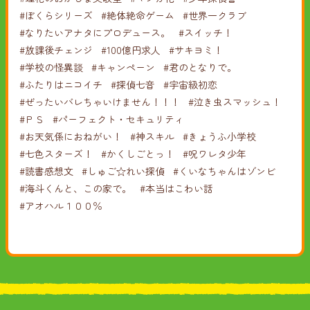
#ぼくらシリーズ
#絶体絶命ゲーム
#世界一クラブ
#なりたいアナタにプロデュース。
#スイッチ！
#放課後チェンジ
#100億円求人
#サキヨミ！
#学校の怪異談
#キャンペーン
#君のとなりで。
#ふたりはニコイチ
#探偵七音
#宇宙級初恋
#ぜったいバレちゃいけません！！！
#泣き虫スマッシュ！
#ＰＳ
#パーフェクト・セキュリティ
#お天気係におねがい！
#神スキル
#きょうふ小学校
#七色スターズ！
#かくしごとっ！
#呪ワレタ少年
#読書感想文
#しゅご☆れい探偵
#くいなちゃんはゾンビ
#海斗くんと、この家で。
#本当はこわい話
#アオハル１００％