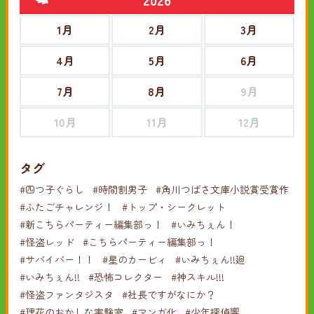
1月
2月
3月
4月
5月
6月
7月
8月
9月
10月
11月
12月
タグ
#四つ子ぐらし
#時間割男子
#角川つばさ文庫小説賞受賞作
#ふたごチャレンジ！
#トップ・シークレット
#新こちらパーティー編集部っ！
#いみちぇん！
#怪盗レッド
#こちらパーティー編集部っ！
#サバイバー！！
#星のカービィ
#いみちぇん!!廻
#いみちぇん!!
#恐怖コレクター
#神スキル!!!
#怪盗ファンタジスタ
#社長ですがなにか？
#理花のおかしな実験室
#マンガ化
#少年探偵響