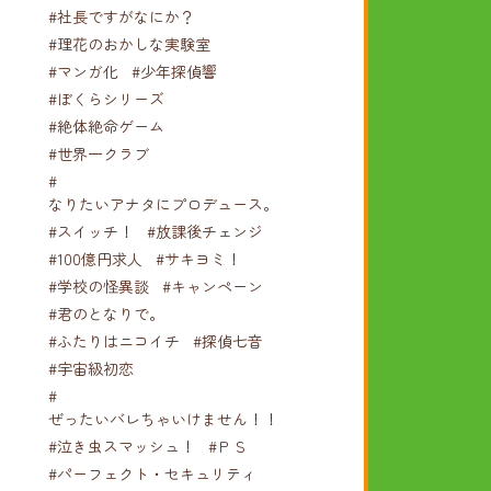
#社長ですがなにか？
#理花のおかしな実験室
#マンガ化
#少年探偵響
#ぼくらシリーズ
#絶体絶命ゲーム
#世界一クラブ
#
なりたいアナタにプロデュース。
#スイッチ！
#放課後チェンジ
#100億円求人
#サキヨミ！
#学校の怪異談
#キャンペーン
#君のとなりで。
#ふたりはニコイチ
#探偵七音
#宇宙級初恋
#
ぜったいバレちゃいけません！！！
#泣き虫スマッシュ！
#ＰＳ
#パーフェクト・セキュリティ