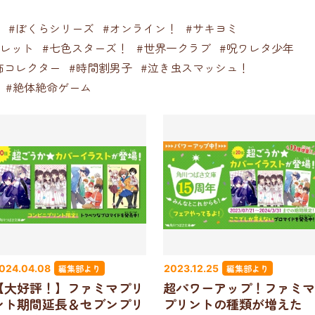
#ぼくらシリーズ
#オンライン！
#サキヨミ
クレット
#七色スターズ！
#世界一クラブ
#呪ワレタ少年
怖コレクター
#時間割男子
#泣き虫スマッシュ！
#絶体絶命ゲーム
編集部より
編集部より
024.04.08
2023.12.25
【大好評！】ファミマプリ
超パワーアップ！ファミマ
ント期間延長＆セブンプリ
プリントの種類が増えた