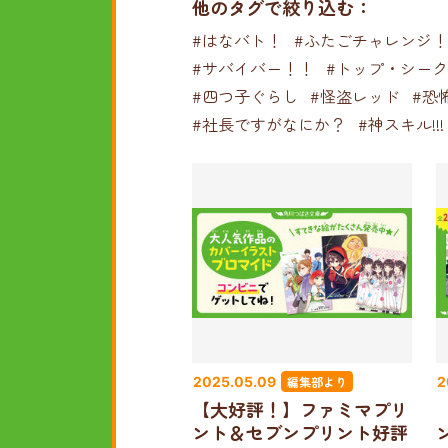
他のタグで絞り込む：
#はなバト！
#ふたごチャレンジ！
#サバイバー！！
#トップ・シー
#四つ子ぐらし
#怪盗レッド
#恐
#社長ですがなにか？
#神スキル!!!
編集部より
2025.05.09
2
【大好評！】ファミマプリ
ント＆セブンプリント好評