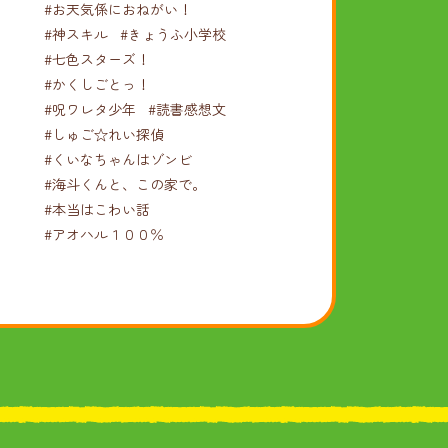
#お天気係におねがい！
#神スキル
#きょうふ小学校
#七色スターズ！
#かくしごとっ！
#呪ワレタ少年
#読書感想文
#しゅご☆れい探偵
#くいなちゃんはゾンビ
#海斗くんと、この家で。
#本当はこわい話
#アオハル１００％