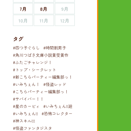
7月
8月
9月
10月
11月
12月
タグ
#四つ子ぐらし
#時間割男子
#角川つばさ文庫小説賞受賞作
#ふたごチャレンジ！
#トップ・シークレット
#新こちらパーティー編集部っ！
#いみちぇん！
#怪盗レッド
#こちらパーティー編集部っ！
#サバイバー！！
#星のカービィ
#いみちぇん!!廻
#いみちぇん!!
#恐怖コレクター
#神スキル!!!
#怪盗ファンタジスタ