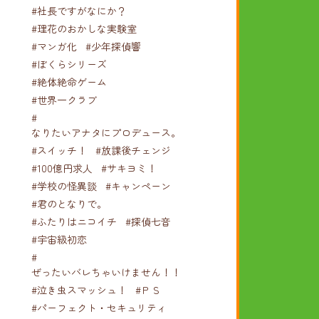
#社長ですがなにか？
#理花のおかしな実験室
#マンガ化
#少年探偵響
#ぼくらシリーズ
#絶体絶命ゲーム
#世界一クラブ
#
なりたいアナタにプロデュース。
#スイッチ！
#放課後チェンジ
#100億円求人
#サキヨミ！
#学校の怪異談
#キャンペーン
#君のとなりで。
#ふたりはニコイチ
#探偵七音
#宇宙級初恋
#
ぜったいバレちゃいけません！！！
#泣き虫スマッシュ！
#ＰＳ
#パーフェクト・セキュリティ