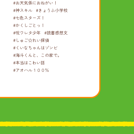
#お天気係におねがい！
#神スキル
#きょうふ小学校
#七色スターズ！
#かくしごとっ！
#呪ワレタ少年
#読書感想文
#しゅご☆れい探偵
#くいなちゃんはゾンビ
#海斗くんと、この家で。
#本当はこわい話
#アオハル１００％