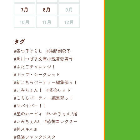
7月
8月
9月
10月
11月
12月
タグ
#四つ子ぐらし
#時間割男子
#角川つばさ文庫小説賞受賞作
#ふたごチャレンジ！
#トップ・シークレット
#新こちらパーティー編集部っ！
#いみちぇん！
#怪盗レッド
#こちらパーティー編集部っ！
#サバイバー！！
#星のカービィ
#いみちぇん!!廻
#いみちぇん!!
#恐怖コレクター
#神スキル!!!
#怪盗ファンタジスタ