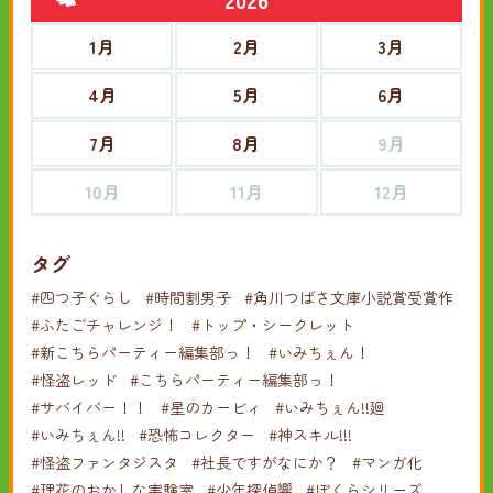
1月
2月
3月
4月
5月
6月
7月
8月
9月
10月
11月
12月
タグ
#四つ子ぐらし
#時間割男子
#角川つばさ文庫小説賞受賞作
#ふたごチャレンジ！
#トップ・シークレット
#新こちらパーティー編集部っ！
#いみちぇん！
#怪盗レッド
#こちらパーティー編集部っ！
#サバイバー！！
#星のカービィ
#いみちぇん!!廻
#いみちぇん!!
#恐怖コレクター
#神スキル!!!
#怪盗ファンタジスタ
#社長ですがなにか？
#マンガ化
#理花のおかしな実験室
#少年探偵響
#ぼくらシリーズ