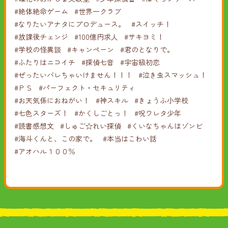
#絶体絶命ゲーム
#世界一クラブ
#なりたいアナタにプロデュース。
#スイッチ！
#放課後チェンジ
#100億円求人
#サキヨミ！
#学校の怪異談
#キャンペーン
#君のとなりで。
#ふたりはニコイチ
#探偵七音
#宇宙級初恋
#ぜったいバレちゃいけません！！！
#泣き虫スマッシュ！
#ＰＳ
#パーフェクト・セキュリティ
#お天気係におねがい！
#神スキル
#きょうふ小学校
#七色スターズ！
#かくしごとっ！
#呪ワレタ少年
#読書感想文
#しゅご☆れい探偵
#くいなちゃんはゾンビ
#海斗くんと、この家で。
#本当はこわい話
#アオハル１００％