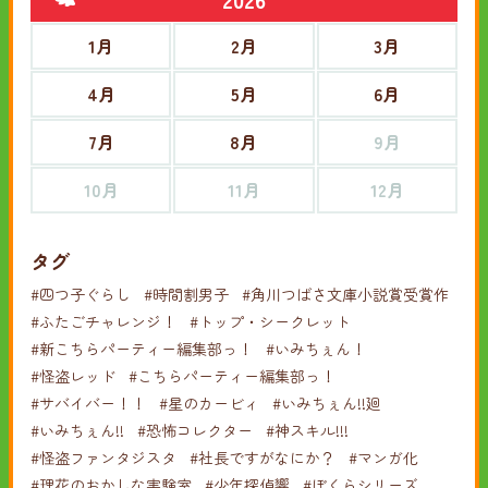
1月
2月
3月
4月
5月
6月
7月
8月
9月
10月
11月
12月
タグ
#四つ子ぐらし
#時間割男子
#角川つばさ文庫小説賞受賞作
#ふたごチャレンジ！
#トップ・シークレット
#新こちらパーティー編集部っ！
#いみちぇん！
#怪盗レッド
#こちらパーティー編集部っ！
#サバイバー！！
#星のカービィ
#いみちぇん!!廻
#いみちぇん!!
#恐怖コレクター
#神スキル!!!
#怪盗ファンタジスタ
#社長ですがなにか？
#マンガ化
#理花のおかしな実験室
#少年探偵響
#ぼくらシリーズ