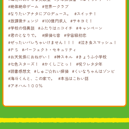
#絶体絶命ゲーム
#世界一クラブ
#なりたいアナタにプロデュース。
#スイッチ！
#放課後チェンジ
#100億円求人
#サキヨミ！
#学校の怪異談
#ふたりはニコイチ
#キャンペーン
#君のとなりで。
#探偵七音
#宇宙級初恋
#ぜったいバレちゃいけません！！！
#泣き虫スマッシュ！
#ＰＳ
#パーフェクト・セキュリティ
#お天気係におねがい！
#神スキル
#きょうふ小学校
#七色スターズ！
#かくしごとっ！
#呪ワレタ少年
#読書感想文
#しゅご☆れい探偵
#くいなちゃんはゾンビ
#海斗くんと、この家で。
#本当はこわい話
#アオハル１００％