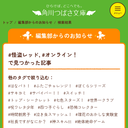
メニュー
トップ
編集部からのお知らせ
検索結果
編集部からのお知らせ
#怪盗レッド, #オンライン！
で見つかった記事
他のタグで絞り込む：
#はなバト！
#ふたごチャレンジ！
#ぼくらシリーズ
#サキヨミ
#サバイバー！！
#スイッチ！
#トップ・シークレット
#七色スターズ！
#世界一クラブ
#呪ワレタ少年
#四つ子ぐらし
#恐怖コレクター
#時間割男子
#泣き虫スマッシュ！
#理花のおかしな実験室
#社長ですがなにか？
#神スキル!!!
#絶体絶命ゲーム