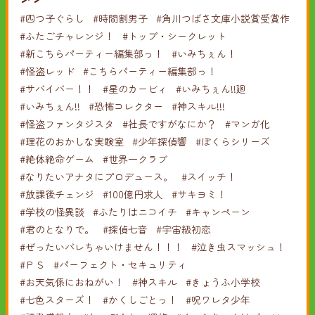
#四つ子ぐらし
#時間割男子
#角川つばさ文庫小説賞受賞作
#ふたごチャレンジ！
#トップ・シークレット
#新こちらパーティー編集部っ！
#いみちぇん！
#怪盗レッド
#こちらパーティー編集部っ！
#サバイバー！！
#星のカービィ
#いみちぇん!!廻
#いみちぇん!!
#恐怖コレクター
#神スキル!!!
#怪盗ファンタジスタ
#社長ですがなにか？
#マンガ化
#理花のおかしな実験室
#少年探偵響
#ぼくらシリーズ
#絶体絶命ゲーム
#世界一クラブ
#なりたいアナタにプロデュース。
#スイッチ！
#放課後チェンジ
#100億円求人
#サキヨミ！
#学校の怪異談
#ふたりはニコイチ
#キャンペーン
#君のとなりで。
#探偵七音
#宇宙級初恋
#ぜったいバレちゃいけません！！！
#泣き虫スマッシュ！
#ＰＳ
#パーフェクト・セキュリティ
#お天気係におねがい！
#神スキル
#きょうふ小学校
#七色スターズ！
#かくしごとっ！
#呪ワレタ少年