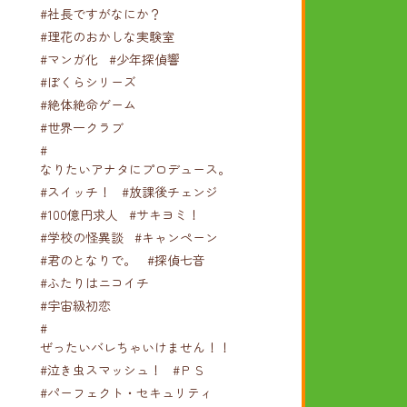
#社長ですがなにか？
#理花のおかしな実験室
#マンガ化
#少年探偵響
#ぼくらシリーズ
#絶体絶命ゲーム
#世界一クラブ
#
なりたいアナタにプロデュース。
#スイッチ！
#放課後チェンジ
#100億円求人
#サキヨミ！
#学校の怪異談
#キャンペーン
#君のとなりで。
#探偵七音
#ふたりはニコイチ
#宇宙級初恋
#
ぜったいバレちゃいけません！！！
#泣き虫スマッシュ！
#ＰＳ
#パーフェクト・セキュリティ