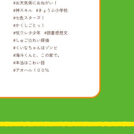
#お天気係におねがい！
#神スキル
#きょうふ小学校
#七色スターズ！
#かくしごとっ！
#呪ワレタ少年
#読書感想文
#しゅご☆れい探偵
#くいなちゃんはゾンビ
#海斗くんと、この家で。
#本当はこわい話
#アオハル１００％