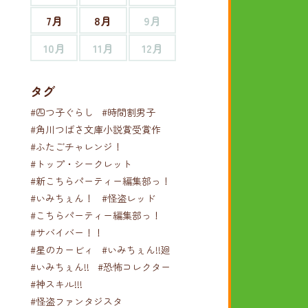
7月
8月
9月
10月
11月
12月
タグ
#四つ子ぐらし
#時間割男子
#角川つばさ文庫小説賞受賞作
#ふたごチャレンジ！
#トップ・シークレット
#新こちらパーティー編集部っ！
#いみちぇん！
#怪盗レッド
#こちらパーティー編集部っ！
#サバイバー！！
#星のカービィ
#いみちぇん!!廻
#いみちぇん!!
#恐怖コレクター
#神スキル!!!
#怪盗ファンタジスタ