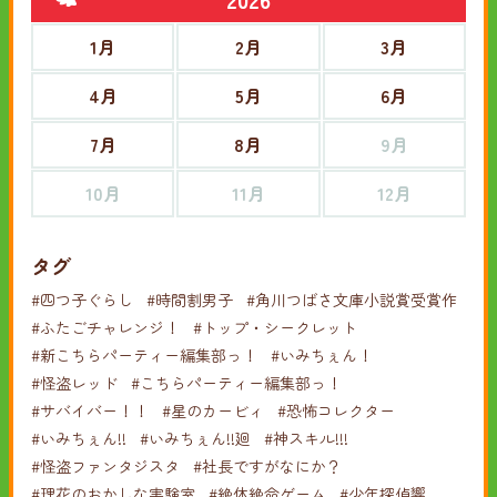
1月
2月
3月
4月
5月
6月
7月
8月
9月
10月
11月
12月
タグ
#四つ子ぐらし
#時間割男子
#角川つばさ文庫小説賞受賞作
#ふたごチャレンジ！
#トップ・シークレット
#新こちらパーティー編集部っ！
#いみちぇん！
#怪盗レッド
#こちらパーティー編集部っ！
#サバイバー！！
#星のカービィ
#恐怖コレクター
#いみちぇん!!
#いみちぇん!!廻
#神スキル!!!
#怪盗ファンタジスタ
#社長ですがなにか？
#理花のおかしな実験室
#絶体絶命ゲーム
#少年探偵響