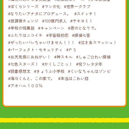
#ぼくらシリーズ
#マンガ化
#世界一クラブ
#なりたいアナタにプロデュース。
#スイッチ！
#放課後チェンジ
#100億円求人
#サキヨミ！
#学校の怪異談
#キャンペーン
#君のとなりで。
#ふたりはニコイチ
#宇宙級初恋
#探偵七音
#ぜったいバレちゃいけません！！！
#泣き虫スマッシュ！
#パーフェクト・セキュリティ
#ＰＳ
#お天気係におねがい！
#神スキル
#しゅご☆れい探偵
#七色スターズ！
#かくしごとっ！
#呪ワレタ少年
#読書感想文
#きょうふ小学校
#くいなちゃんはゾンビ
#海斗くんと、この家で。
#本当はこわい話
#アオハル１００％