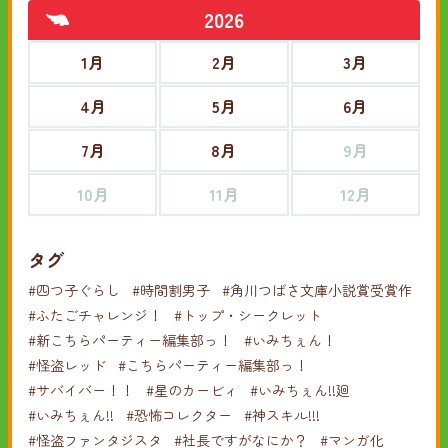
2026
1月
2月
3月
4月
5月
6月
7月
8月
9月
10月
11月
12月
タグ
#四つ子ぐらし
#時間割男子
#角川つばさ文庫小説賞受賞作
#ふたごチャレンジ！
#トップ・シークレット
#新こちらパーティー編集部っ！
#いみちぇん！
#怪盗レッド
#こちらパーティー編集部っ！
#サバイバー！！
#星のカービィ
#いみちぇん!!廻
#いみちぇん!!
#恐怖コレクター
#神スキル!!!
#怪盗ファンタジスタ
#社長ですがなにか？
#マンガ化