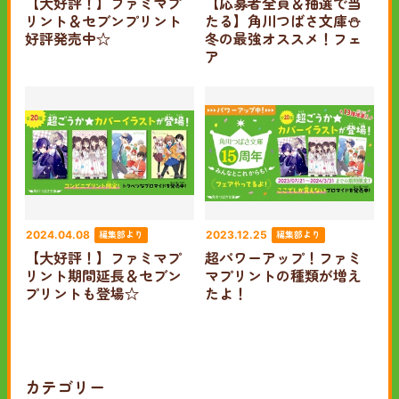
【大好評！】ファミマプ
【応募者全員＆抽選で当
リント＆セブンプリント
たる】角川つばさ文庫⛄
好評発売中☆
冬の最強オススメ！フェ
ア
編集部より
編集部より
2024.04.08
2023.12.25
【大好評！】ファミマプ
超パワーアップ！ファミ
リント期間延長＆セブン
マプリントの種類が増え
プリントも登場☆
たよ！
カテゴリー