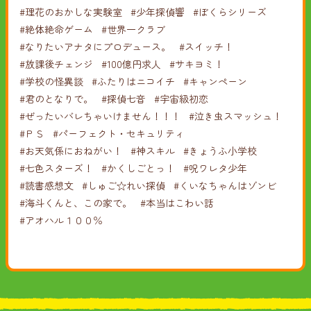
#理花のおかしな実験室
#少年探偵響
#ぼくらシリーズ
#絶体絶命ゲーム
#世界一クラブ
#なりたいアナタにプロデュース。
#スイッチ！
#放課後チェンジ
#100億円求人
#サキヨミ！
#学校の怪異談
#ふたりはニコイチ
#キャンペーン
#君のとなりで。
#探偵七音
#宇宙級初恋
#ぜったいバレちゃいけません！！！
#泣き虫スマッシュ！
#ＰＳ
#パーフェクト・セキュリティ
#お天気係におねがい！
#神スキル
#きょうふ小学校
#七色スターズ！
#かくしごとっ！
#呪ワレタ少年
#読書感想文
#しゅご☆れい探偵
#くいなちゃんはゾンビ
#海斗くんと、この家で。
#本当はこわい話
#アオハル１００％