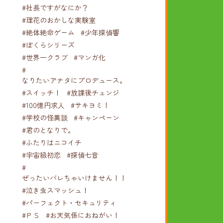
#社長ですがなにか？
#理花のおかしな実験室
#絶体絶命ゲーム
#少年探偵響
#ぼくらシリーズ
#世界一クラブ
#マンガ化
#
なりたいアナタにプロデュース。
#スイッチ！
#放課後チェンジ
#100億円求人
#サキヨミ！
#学校の怪異談
#キャンペーン
#君のとなりで。
#ふたりはニコイチ
#宇宙級初恋
#探偵七音
#
ぜったいバレちゃいけません！！！
#泣き虫スマッシュ！
#パーフェクト・セキュリティ
#ＰＳ
#お天気係におねがい！