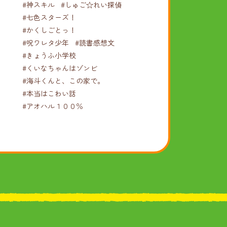
#神スキル
#しゅご☆れい探偵
#七色スターズ！
#かくしごとっ！
#呪ワレタ少年
#読書感想文
#きょうふ小学校
#くいなちゃんはゾンビ
#海斗くんと、この家で。
#本当はこわい話
#アオハル１００％