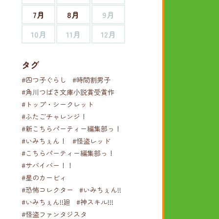
7月
8月
9月
10月
11月
12月
タグ
#四つ子ぐらし
#時間割男子
#角川つばさ文庫小説賞受賞作
#トップ・シークレット
#ふたごチャレンジ！
#新こちらパーティー編集部っ！
#いみちぇん！
#怪盗レッド
#こちらパーティー編集部っ！
#サバイバー！！
#星のカービィ
#恐怖コレクター
#いみちぇん!!
#いみちぇん!!廻
#神スキル!!!
#怪盗ファンタジスタ