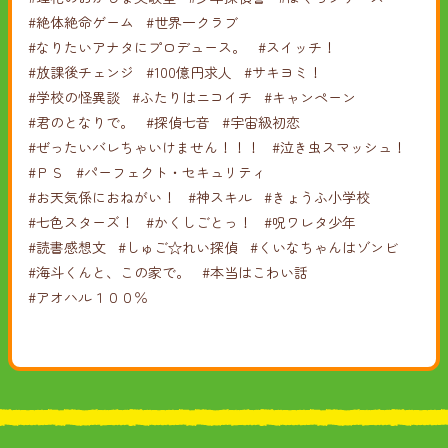
#絶体絶命ゲーム
#世界一クラブ
#なりたいアナタにプロデュース。
#スイッチ！
#放課後チェンジ
#100億円求人
#サキヨミ！
#学校の怪異談
#ふたりはニコイチ
#キャンペーン
#君のとなりで。
#探偵七音
#宇宙級初恋
#ぜったいバレちゃいけません！！！
#泣き虫スマッシュ！
#ＰＳ
#パーフェクト・セキュリティ
#お天気係におねがい！
#神スキル
#きょうふ小学校
#七色スターズ！
#かくしごとっ！
#呪ワレタ少年
#読書感想文
#しゅご☆れい探偵
#くいなちゃんはゾンビ
#海斗くんと、この家で。
#本当はこわい話
#アオハル１００％