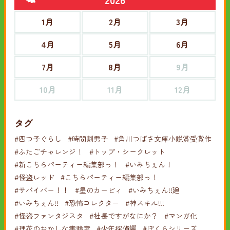
1月
2月
3月
4月
5月
6月
7月
8月
9月
10月
11月
12月
タグ
#四つ子ぐらし
#時間割男子
#角川つばさ文庫小説賞受賞作
#ふたごチャレンジ！
#トップ・シークレット
#新こちらパーティー編集部っ！
#いみちぇん！
#怪盗レッド
#こちらパーティー編集部っ！
#サバイバー！！
#星のカービィ
#いみちぇん!!廻
#いみちぇん!!
#恐怖コレクター
#神スキル!!!
#怪盗ファンタジスタ
#社長ですがなにか？
#マンガ化
#理花のおかしな実験室
#少年探偵響
#ぼくらシリーズ