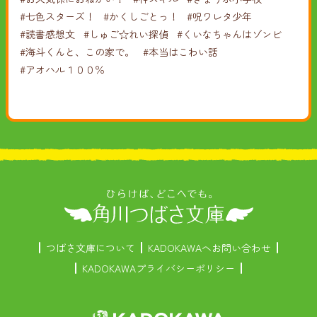
#七色スターズ！
#かくしごとっ！
#呪ワレタ少年
#読書感想文
#しゅご☆れい探偵
#くいなちゃんはゾンビ
#海斗くんと、この家で。
#本当はこわい話
#アオハル１００％
つばさ文庫について
KADOKAWAへお問い合わせ
KADOKAWAプライバシーポリシー