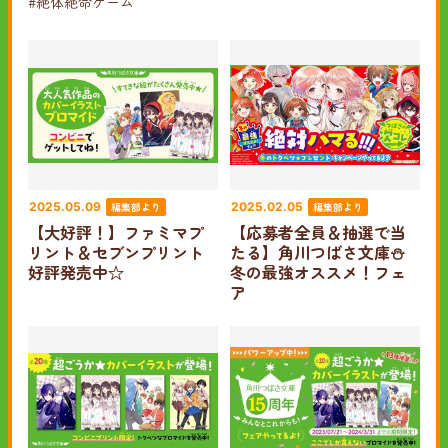
#絶体絶命ゲーム
編集部より
編集部より
2025.05.09
2025.02.05
【大好評！】ファミマプ
【応募者全員＆抽選で当
リント＆セブンプリント
たる】角川つばさ文庫⛄
好評発売中☆
冬の最強オススメ！フェ
ア