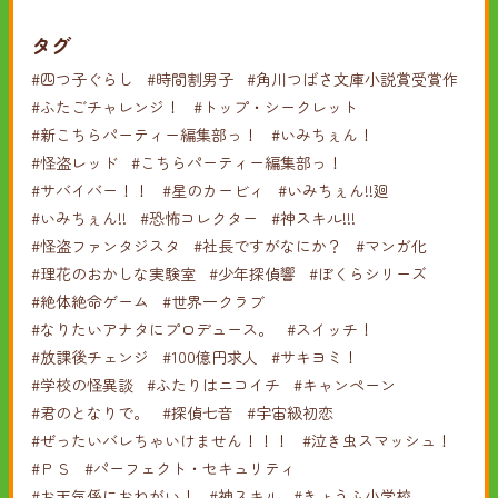
タグ
#四つ子ぐらし
#時間割男子
#角川つばさ文庫小説賞受賞作
#ふたごチャレンジ！
#トップ・シークレット
#新こちらパーティー編集部っ！
#いみちぇん！
#怪盗レッド
#こちらパーティー編集部っ！
#サバイバー！！
#星のカービィ
#いみちぇん!!廻
#いみちぇん!!
#恐怖コレクター
#神スキル!!!
#怪盗ファンタジスタ
#社長ですがなにか？
#マンガ化
#理花のおかしな実験室
#少年探偵響
#ぼくらシリーズ
#絶体絶命ゲーム
#世界一クラブ
#なりたいアナタにプロデュース。
#スイッチ！
#放課後チェンジ
#100億円求人
#サキヨミ！
#学校の怪異談
#ふたりはニコイチ
#キャンペーン
#君のとなりで。
#探偵七音
#宇宙級初恋
#ぜったいバレちゃいけません！！！
#泣き虫スマッシュ！
#ＰＳ
#パーフェクト・セキュリティ
#お天気係におねがい！
#神スキル
#きょうふ小学校