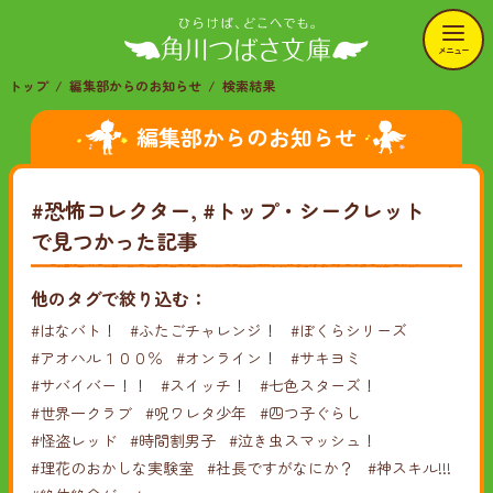
メニュー
トップ
編集部からのお知らせ
検索結果
編集部からのお知らせ
#恐怖コレクター, #トップ・シークレット
で見つかった記事
他のタグで絞り込む：
#はなバト！
#ふたごチャレンジ！
#ぼくらシリーズ
#アオハル１００％
#オンライン！
#サキヨミ
#サバイバー！！
#スイッチ！
#七色スターズ！
#世界一クラブ
#呪ワレタ少年
#四つ子ぐらし
#怪盗レッド
#時間割男子
#泣き虫スマッシュ！
#理花のおかしな実験室
#社長ですがなにか？
#神スキル!!!