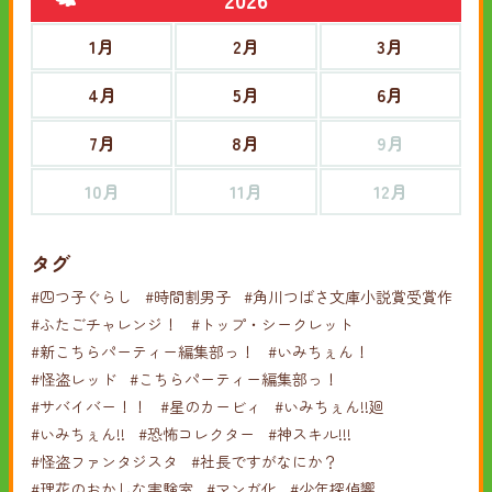
1月
2月
3月
4月
5月
6月
7月
8月
9月
10月
11月
12月
タグ
#四つ子ぐらし
#時間割男子
#角川つばさ文庫小説賞受賞作
#ふたごチャレンジ！
#トップ・シークレット
#新こちらパーティー編集部っ！
#いみちぇん！
#怪盗レッド
#こちらパーティー編集部っ！
#サバイバー！！
#星のカービィ
#いみちぇん!!廻
#いみちぇん!!
#恐怖コレクター
#神スキル!!!
#怪盗ファンタジスタ
#社長ですがなにか？
#理花のおかしな実験室
#マンガ化
#少年探偵響