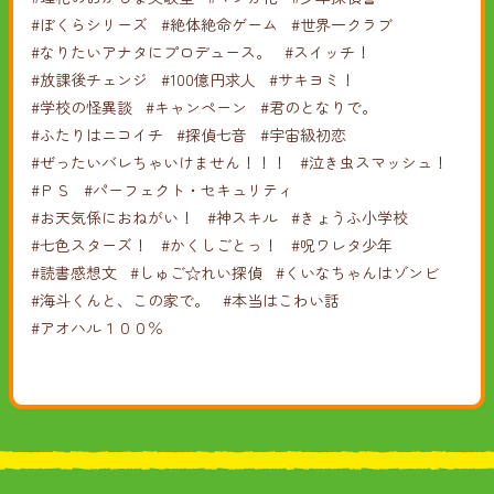
#ぼくらシリーズ
#絶体絶命ゲーム
#世界一クラブ
#なりたいアナタにプロデュース。
#スイッチ！
#放課後チェンジ
#100億円求人
#サキヨミ！
#学校の怪異談
#キャンペーン
#君のとなりで。
#ふたりはニコイチ
#探偵七音
#宇宙級初恋
#ぜったいバレちゃいけません！！！
#泣き虫スマッシュ！
#ＰＳ
#パーフェクト・セキュリティ
#お天気係におねがい！
#神スキル
#きょうふ小学校
#七色スターズ！
#かくしごとっ！
#呪ワレタ少年
#読書感想文
#しゅご☆れい探偵
#くいなちゃんはゾンビ
#海斗くんと、この家で。
#本当はこわい話
#アオハル１００％