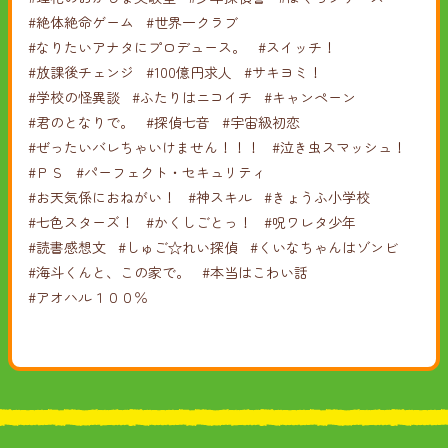
#絶体絶命ゲーム
#世界一クラブ
#なりたいアナタにプロデュース。
#スイッチ！
#放課後チェンジ
#100億円求人
#サキヨミ！
#学校の怪異談
#ふたりはニコイチ
#キャンペーン
#君のとなりで。
#探偵七音
#宇宙級初恋
#ぜったいバレちゃいけません！！！
#泣き虫スマッシュ！
#ＰＳ
#パーフェクト・セキュリティ
#お天気係におねがい！
#神スキル
#きょうふ小学校
#七色スターズ！
#かくしごとっ！
#呪ワレタ少年
#読書感想文
#しゅご☆れい探偵
#くいなちゃんはゾンビ
#海斗くんと、この家で。
#本当はこわい話
#アオハル１００％