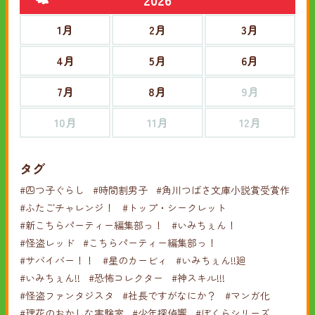
1月
2月
3月
4月
5月
6月
7月
8月
9月
10月
11月
12月
タグ
#四つ子ぐらし
#時間割男子
#角川つばさ文庫小説賞受賞作
#ふたごチャレンジ！
#トップ・シークレット
#新こちらパーティー編集部っ！
#いみちぇん！
#怪盗レッド
#こちらパーティー編集部っ！
#サバイバー！！
#星のカービィ
#いみちぇん!!廻
#いみちぇん!!
#恐怖コレクター
#神スキル!!!
#怪盗ファンタジスタ
#社長ですがなにか？
#マンガ化
#理花のおかしな実験室
#少年探偵響
#ぼくらシリーズ