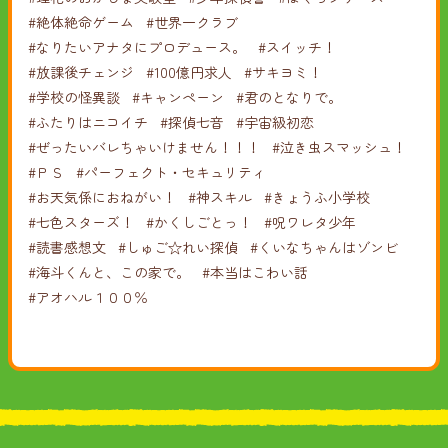
#絶体絶命ゲーム
#世界一クラブ
#なりたいアナタにプロデュース。
#スイッチ！
#放課後チェンジ
#100億円求人
#サキヨミ！
#学校の怪異談
#キャンペーン
#君のとなりで。
#ふたりはニコイチ
#探偵七音
#宇宙級初恋
#ぜったいバレちゃいけません！！！
#泣き虫スマッシュ！
#ＰＳ
#パーフェクト・セキュリティ
#お天気係におねがい！
#神スキル
#きょうふ小学校
#七色スターズ！
#かくしごとっ！
#呪ワレタ少年
#読書感想文
#しゅご☆れい探偵
#くいなちゃんはゾンビ
#海斗くんと、この家で。
#本当はこわい話
#アオハル１００％