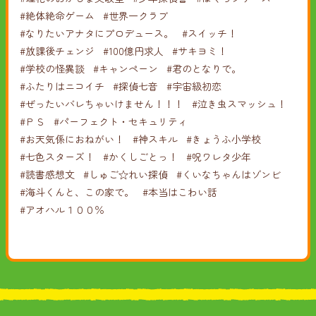
#絶体絶命ゲーム
#世界一クラブ
#なりたいアナタにプロデュース。
#スイッチ！
#放課後チェンジ
#100億円求人
#サキヨミ！
#学校の怪異談
#キャンペーン
#君のとなりで。
#ふたりはニコイチ
#探偵七音
#宇宙級初恋
#ぜったいバレちゃいけません！！！
#泣き虫スマッシュ！
#ＰＳ
#パーフェクト・セキュリティ
#お天気係におねがい！
#神スキル
#きょうふ小学校
#七色スターズ！
#かくしごとっ！
#呪ワレタ少年
#読書感想文
#しゅご☆れい探偵
#くいなちゃんはゾンビ
#海斗くんと、この家で。
#本当はこわい話
#アオハル１００％