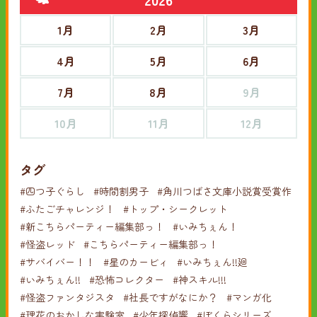
1月
2月
3月
4月
5月
6月
7月
8月
9月
10月
11月
12月
タグ
#四つ子ぐらし
#時間割男子
#角川つばさ文庫小説賞受賞作
#ふたごチャレンジ！
#トップ・シークレット
#新こちらパーティー編集部っ！
#いみちぇん！
#怪盗レッド
#こちらパーティー編集部っ！
#サバイバー！！
#星のカービィ
#いみちぇん!!廻
#いみちぇん!!
#恐怖コレクター
#神スキル!!!
#怪盗ファンタジスタ
#社長ですがなにか？
#マンガ化
#理花のおかしな実験室
#少年探偵響
#ぼくらシリーズ