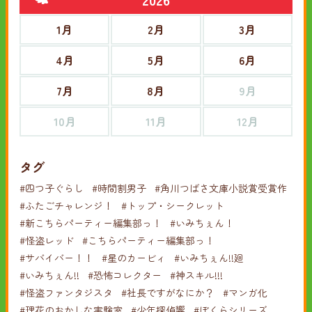
1月
2月
3月
4月
5月
6月
7月
8月
9月
10月
11月
12月
タグ
#四つ子ぐらし
#時間割男子
#角川つばさ文庫小説賞受賞作
#ふたごチャレンジ！
#トップ・シークレット
#新こちらパーティー編集部っ！
#いみちぇん！
#怪盗レッド
#こちらパーティー編集部っ！
#サバイバー！！
#星のカービィ
#いみちぇん!!廻
#いみちぇん!!
#恐怖コレクター
#神スキル!!!
#怪盗ファンタジスタ
#社長ですがなにか？
#マンガ化
#理花のおかしな実験室
#少年探偵響
#ぼくらシリーズ