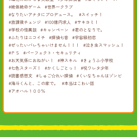
#絶体絶命ゲーム
#世界一クラブ
#なりたいアナタにプロデュース。
#スイッチ！
#放課後チェンジ
#100億円求人
#サキヨミ！
#学校の怪異談
#キャンペーン
#君のとなりで。
#ふたりはニコイチ
#探偵七音
#宇宙級初恋
#ぜったいバレちゃいけません！！！
#泣き虫スマッシュ！
#ＰＳ
#パーフェクト・セキュリティ
#お天気係におねがい！
#神スキル
#きょうふ小学校
#七色スターズ！
#かくしごとっ！
#呪ワレタ少年
#読書感想文
#しゅご☆れい探偵
#くいなちゃんはゾンビ
#海斗くんと、この家で。
#本当はこわい話
#アオハル１００％