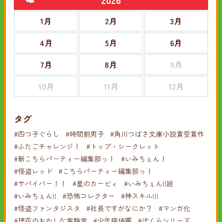
1月
2月
3月
4月
5月
6月
7月
8月
9月
10月
11月
12月
タグ
#四つ子ぐらし
#時間割男子
#角川つばさ文庫小説賞受賞作
#ふたごチャレンジ！
#トップ・シークレット
#新こちらパーティー編集部っ！
#いみちぇん！
#怪盗レッド
#こちらパーティー編集部っ！
#サバイバー！！
#星のカービィ
#いみちぇん!!廻
#いみちぇん!!
#恐怖コレクター
#神スキル!!!
#怪盗ファンタジスタ
#社長ですがなにか？
#マンガ化
#理花のおかしな実験室
#少年探偵響
#ぼくらシリーズ