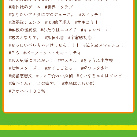
#絶体絶命ゲーム
#世界一クラブ
#なりたいアナタにプロデュース。
#スイッチ！
#放課後チェンジ
#100億円求人
#サキヨミ！
#学校の怪異談
#ふたりはニコイチ
#キャンペーン
#君のとなりで。
#探偵七音
#宇宙級初恋
#ぜったいバレちゃいけません！！！
#泣き虫スマッシュ！
#ＰＳ
#パーフェクト・セキュリティ
#お天気係におねがい！
#神スキル
#きょうふ小学校
#七色スターズ！
#かくしごとっ！
#呪ワレタ少年
#読書感想文
#しゅご☆れい探偵
#くいなちゃんはゾンビ
#海斗くんと、この家で。
#本当はこわい話
#アオハル１００％