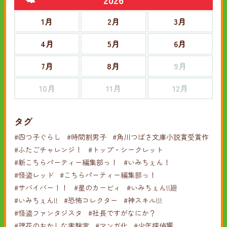
1月
2月
3月
4月
5月
6月
7月
8月
9月
10月
11月
12月
タグ
#四つ子ぐらし
#時間割男子
#角川つばさ文庫小説賞受賞作
#ふたごチャレンジ！
#トップ・シークレット
#新こちらパーティー編集部っ！
#いみちぇん！
#怪盗レッド
#こちらパーティー編集部っ！
#サバイバー！！
#星のカービィ
#いみちぇん!!廻
#いみちぇん!!
#恐怖コレクター
#神スキル!!!
#怪盗ファンタジスタ
#社長ですがなにか？
#理花のおかしな実験室
#マンガ化
#少年探偵響