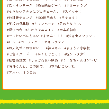
#ぼくらシリーズ
#絶体絶命ゲーム
#世界一クラブ
#なりたいアナタにプロデュース。
#スイッチ！
#放課後チェンジ
#100億円求人
#サキヨミ！
#学校の怪異談
#キャンペーン
#君のとなりで。
#探偵七音
#ふたりはニコイチ
#宇宙級初恋
#ぜったいバレちゃいけません！！！
#泣き虫スマッシュ！
#ＰＳ
#パーフェクト・セキュリティ
#お天気係におねがい！
#神スキル
#きょうふ小学校
#七色スターズ！
#かくしごとっ！
#呪ワレタ少年
#読書感想文
#しゅご☆れい探偵
#くいなちゃんはゾンビ
#海斗くんと、この家で。
#本当はこわい話
#アオハル１００％