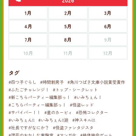
1月
2月
3月
4月
5月
6月
7月
8月
9月
10月
11月
12月
タグ
#四つ子ぐらし
#時間割男子
#角川つばさ文庫小説賞受賞作
#ふたごチャレンジ！
#トップ・シークレット
#新こちらパーティー編集部っ！
#いみちぇん！
#こちらパーティー編集部っ！
#怪盗レッド
#サバイバー！！
#星のカービィ
#恐怖コレクター
#いみちぇん!!
#いみちぇん!!廻
#神スキル!!!
#社長ですがなにか？
#怪盗ファンタジスタ
#理花のおかしな実験室
#マンガ化
#絶体絶命ゲーム