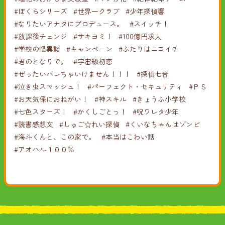
#ぼくらシリーズ
#世界一クラブ
#少年探偵響
#なりたいアナタにプロデュース。
#スイッチ！
#放課後チェンジ
#サキヨミ！
#100億円求人
#学校の怪異談
#キャンペーン
#ふたりはニコイチ
#君のとなりで。
#宇宙級初恋
#ぜったいバレちゃいけません！！！
#探偵七音
#泣き虫スマッシュ！
#パーフェクト・セキュリティ
#ＰＳ
#お天気係におねがい！
#神スキル
#きょうふ小学校
#七色スターズ！
#かくしごとっ！
#呪ワレタ少年
#読書感想文
#しゅご☆れい探偵
#くいなちゃんはゾンビ
#海斗くんと、この家で。
#本当はこわい話
#アオハル１００％