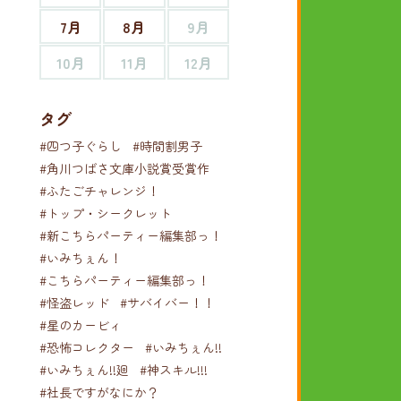
7月
8月
9月
10月
11月
12月
タグ
#四つ子ぐらし
#時間割男子
#角川つばさ文庫小説賞受賞作
#ふたごチャレンジ！
#トップ・シークレット
#新こちらパーティー編集部っ！
#いみちぇん！
#こちらパーティー編集部っ！
#怪盗レッド
#サバイバー！！
#星のカービィ
#恐怖コレクター
#いみちぇん!!
#いみちぇん!!廻
#神スキル!!!
#社長ですがなにか？