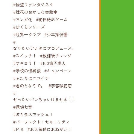
#怪盗ファンタジスタ
#理花のおかしな実験室
#マンガ化
#絶体絶命ゲーム
#ぼくらシリーズ
#世界一クラブ
#少年探偵響
#
なりたいアナタにプロデュース。
#スイッチ！
#放課後チェンジ
#サキヨミ！
#100億円求人
#学校の怪異談
#キャンペーン
#ふたりはニコイチ
#君のとなりで。
#宇宙級初恋
#
ぜったいバレちゃいけません！！！
#探偵七音
#泣き虫スマッシュ！
#パーフェクト・セキュリティ
#ＰＳ
#お天気係におねがい！