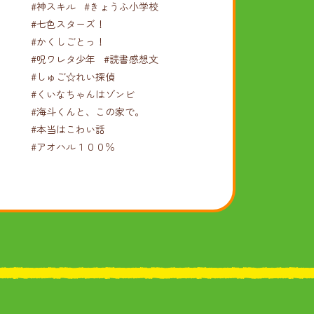
#神スキル
#きょうふ小学校
#七色スターズ！
#かくしごとっ！
#呪ワレタ少年
#読書感想文
#しゅご☆れい探偵
#くいなちゃんはゾンビ
#海斗くんと、この家で。
#本当はこわい話
#アオハル１００％