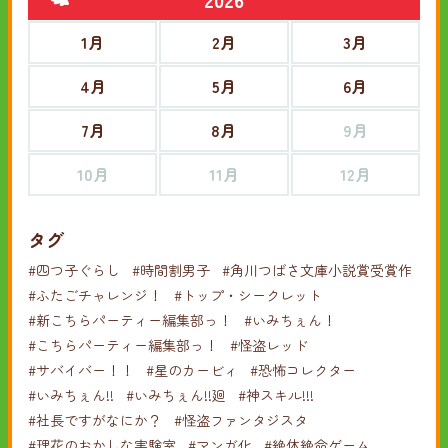
1月
2月
3月
4月
5月
6月
7月
8月
9月
10月
11月
12月
タグ
#四つ子ぐらし
#時間割男子
#角川つばさ文庫小説賞受賞作
#ふたごチャレンジ！
#トップ・シークレット
#新こちらパーティー編集部っ！
#いみちぇん！
#こちらパーティー編集部っ！
#怪盗レッド
#サバイバー！！
#星のカービィ
#恐怖コレクター
#いみちぇん!!
#いみちぇん!!廻
#神スキル!!!
#社長ですがなにか？
#怪盗ファンタジスタ
#理花のおかしな実験室
#マンガ化
#絶体絶命ゲーム