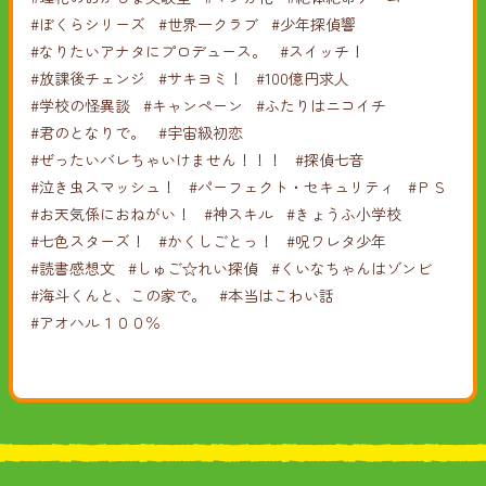
#ぼくらシリーズ
#世界一クラブ
#少年探偵響
#なりたいアナタにプロデュース。
#スイッチ！
#放課後チェンジ
#サキヨミ！
#100億円求人
#学校の怪異談
#キャンペーン
#ふたりはニコイチ
#君のとなりで。
#宇宙級初恋
#ぜったいバレちゃいけません！！！
#探偵七音
#泣き虫スマッシュ！
#パーフェクト・セキュリティ
#ＰＳ
#お天気係におねがい！
#神スキル
#きょうふ小学校
#七色スターズ！
#かくしごとっ！
#呪ワレタ少年
#読書感想文
#しゅご☆れい探偵
#くいなちゃんはゾンビ
#海斗くんと、この家で。
#本当はこわい話
#アオハル１００％