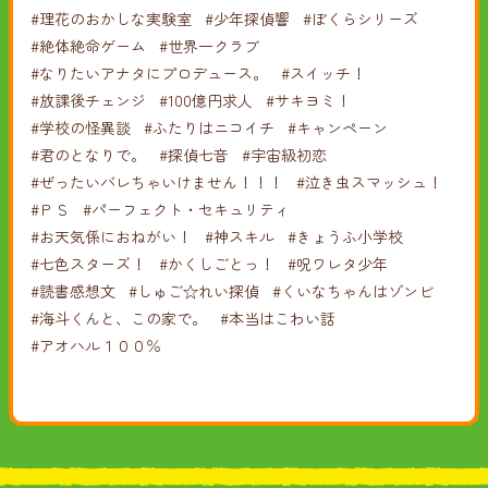
#理花のおかしな実験室
#少年探偵響
#ぼくらシリーズ
#絶体絶命ゲーム
#世界一クラブ
#なりたいアナタにプロデュース。
#スイッチ！
#放課後チェンジ
#100億円求人
#サキヨミ！
#学校の怪異談
#ふたりはニコイチ
#キャンペーン
#君のとなりで。
#探偵七音
#宇宙級初恋
#ぜったいバレちゃいけません！！！
#泣き虫スマッシュ！
#ＰＳ
#パーフェクト・セキュリティ
#お天気係におねがい！
#神スキル
#きょうふ小学校
#七色スターズ！
#かくしごとっ！
#呪ワレタ少年
#読書感想文
#しゅご☆れい探偵
#くいなちゃんはゾンビ
#海斗くんと、この家で。
#本当はこわい話
#アオハル１００％