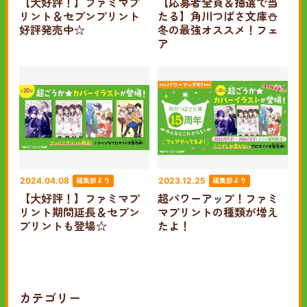
【大好評！】ファミマプ
【応募者全員＆抽選で当
リント＆セブンプリント
たる】角川つばさ文庫⛄
好評発売中☆
冬の最強オススメ！フェ
ア
編集部より
編集部より
2024.04.08
2023.12.25
【大好評！】ファミマプ
超パワーアップ！ファミ
リント期間延長＆セブン
マプリントの種類が増え
プリントも登場☆
たよ！
カテゴリー