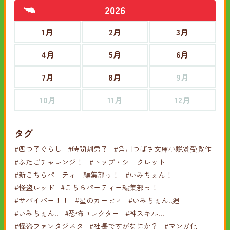
2026
1月
2月
3月
4月
5月
6月
7月
8月
9月
10月
11月
12月
タグ
#四つ子ぐらし
#時間割男子
#角川つばさ文庫小説賞受賞作
#ふたごチャレンジ！
#トップ・シークレット
#新こちらパーティー編集部っ！
#いみちぇん！
#怪盗レッド
#こちらパーティー編集部っ！
#サバイバー！！
#星のカービィ
#いみちぇん!!廻
#いみちぇん!!
#恐怖コレクター
#神スキル!!!
#怪盗ファンタジスタ
#社長ですがなにか？
#マンガ化