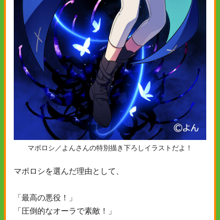
マボロシ／よんさんの特別描き下ろしイラストだよ！
マボロシを選んだ理由として、
「最高の悪役！」
「圧倒的なオーラで素敵！」