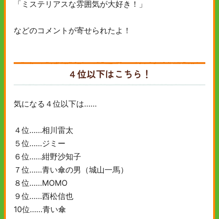
「ミステリアスな雰囲気が大好き！」
などのコメントが寄せられたよ！
４位以下はこちら！
気になる４位以下は……
４位……相川雷太
５位……ジミー
６位……紺野沙知子
７位……青い傘の男（城山一馬）
８位……MOMO
９位……西松信也
10位……青い傘