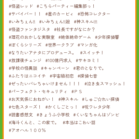
#怪盗レッド
#こちらパーティー編集部っ！
#サバイバー！！
#星のカービィ
#恐怖コレクター
#いみちぇん!!
#いみちぇん!!廻
#神スキル!!!
#怪盗ファンタジスタ
#社長ですがなにか？
#理花のおかしな実験室
#絶体絶命ゲーム
#少年探偵響
#ぼくらシリーズ
#世界一クラブ
#マンガ化
#なりたいアナタにプロデュース。
#スイッチ！
#放課後チェンジ
#100億円求人
#サキヨミ！
#学校の怪異談
#キャンペーン
#君のとなりで。
#ふたりはニコイチ
#宇宙級初恋
#探偵七音
#ぜったいバレちゃいけません！！！
#泣き虫スマッシュ！
#パーフェクト・セキュリティ
#ＰＳ
#お天気係におねがい！
#神スキル
#しゅご☆れい探偵
#七色スターズ！
#かくしごとっ！
#呪ワレタ少年
#読書感想文
#きょうふ小学校
#くいなちゃんはゾンビ
#海斗くんと、この家で。
#本当はこわい話
#アオハル１００％