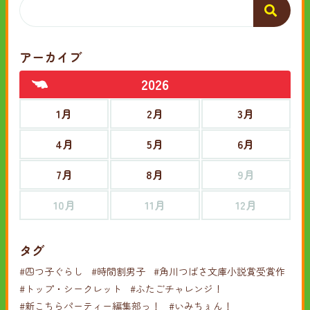
アーカイブ
2026
1月
2月
3月
4月
5月
6月
7月
8月
9月
10月
11月
12月
タグ
#四つ子ぐらし
#時間割男子
#角川つばさ文庫小説賞受賞作
#トップ・シークレット
#ふたごチャレンジ！
#新こちらパーティー編集部っ！
#いみちぇん！