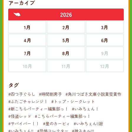
アーカイブ
2026
1月
2月
3月
4月
5月
6月
7月
8月
9月
10月
11月
12月
タグ
#四つ子ぐらし
#時間割男子
#角川つばさ文庫小説賞受賞作
#ふたごチャレンジ！
#トップ・シークレット
#新こちらパーティー編集部っ！
#いみちぇん！
#怪盗レッド
#こちらパーティー編集部っ！
#サバイバー！！
#星のカービィ
#いみちぇん!!廻
#いみちぇん!!
#恐怖コレクター
#神スキル!!!