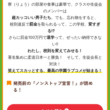
寮（りょう）の部屋や食事は豪華で、クラスや生徒会
のメンバーは
超カッコいい男子たち
。でも、忘れ物をすると、
校則違反で
罰金
を取られるって、この学校、
変すぎ
る!?
さらに罰金100万円で
退学
って、ぜったい納得できな
い‼
わたし、校則を変えてみせる！
署名集めに柔道日本一と勝負！ そして、生徒会長と
対決！
笑えてスカッとする、最高の学園ラブコメが始まる！
発売前の『ノンストップ宣言！』が読め
る！