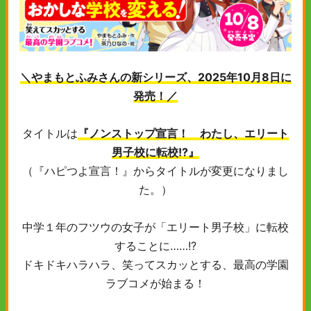
＼やまもとふみさんの新シリーズ、2025年10月8日に
発売！／
タイトルは
『ノンストップ宣言！ わたし、エリート
男子校に転校!?』
（『ハピつよ宣言！』からタイトルが変更になりまし
た。）
中学１年のフツウの女子が「エリート男子校」に転校
することに……!?
ドキドキハラハラ、笑ってスカッとする、最高の学園
ラブコメが始まる！