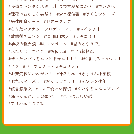
#怪盗ファンタジスタ
#社長ですがなにか？
#マンガ化
#理花のおかしな実験室
#少年探偵響
#ぼくらシリーズ
#絶体絶命ゲーム
#世界一クラブ
#なりたいアナタにプロデュース。
#スイッチ！
#放課後チェンジ
#100億円求人
#サキヨミ！
#学校の怪異談
#キャンペーン
#君のとなりで。
#ふたりはニコイチ
#探偵七音
#宇宙級初恋
#ぜったいバレちゃいけません！！！
#泣き虫スマッシュ！
#ＰＳ
#パーフェクト・セキュリティ
#お天気係におねがい！
#神スキル
#きょうふ小学校
#七色スターズ！
#かくしごとっ！
#呪ワレタ少年
#読書感想文
#しゅご☆れい探偵
#くいなちゃんはゾンビ
#海斗くんと、この家で。
#本当はこわい話
#アオハル１００％